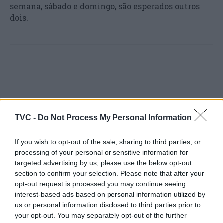
semana, sábado e domingo, são esperados outros
dois.
TVC -
Do Not Process My Personal Information
Artigo anterior
Próximo artigo
Município de Anadia
Três pessoas acusadas de
If you wish to opt-out of the sale, sharing to third parties, or
homenageia funcionários
falsidade informática e
processing of your personal or sensitive information for
branqueamento
targeted advertising by us, please use the below opt-out
section to confirm your selection. Please note that after your
opt-out request is processed you may continue seeing
interest-based ads based on personal information utilized by
us or personal information disclosed to third parties prior to
ARTIGOS RELACIONADOS
MAIS DO AUTOR
your opt-out. You may separately opt-out of the further