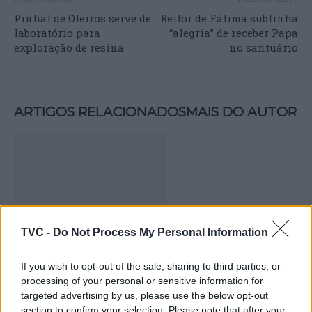
Pinhal de Oleiros serve de
Reitor de Fátima sublinha
laboratório para
“alegria” de receber Papa
exploração de resina
no santuário
ARTIGOS RELACIONADOS
MAIS DO AUTOR
TVC -
Do Not Process My Personal Information
Deputados do PSD saúdam Banda
If you wish to opt-out of the sale, sharing to third parties, or
processing of your personal or sensitive information for
Sinfónica da ARMAB pelo 1º lugar no
targeted advertising by us, please use the below opt-out
certame internacional de Valência
section to confirm your selection. Please note that after your