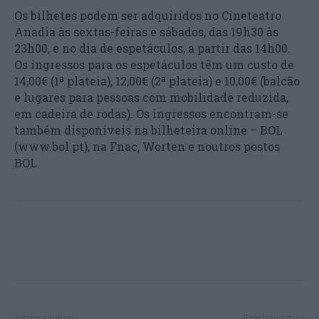
Os bilhetes podem ser adquiridos no Cineteatro
Anadia às sextas-feiras e sábados, das 19h30 às
23h00, e no dia de espetáculos, a partir das 14h00.
Os ingressos para os espetáculos têm um custo de
14,00€ (1ª plateia), 12,00€ (2ª plateia) e 10,00€ (balcão
e lugares para pessoas com mobilidade reduzida,
em cadeira de rodas). Os ingressos encontram-se
também disponíveis na bilheteira online – BOL
(www.bol.pt), na Fnac, Worten e noutros postos
BOL.
Artigo anterior
Próximo artigo