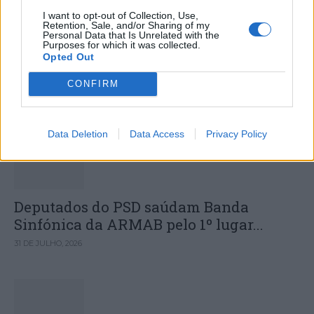
Colheita de sangue regressa ao
I want to opt-out of Collection, Use,
Retention, Sale, and/or Sharing of my
Personal Data that Is Unrelated with the
Hospital Sousa Martins durante o mês
Purposes for which it was collected.
Opted Out
de agosto
CONFIRM
DESTAQUES
Data Deletion
Data Access
Privacy Policy
Deputados do PSD saúdam Banda
Sinfónica da ARMAB pelo 1º lugar...
31 DE JULHO, 2026