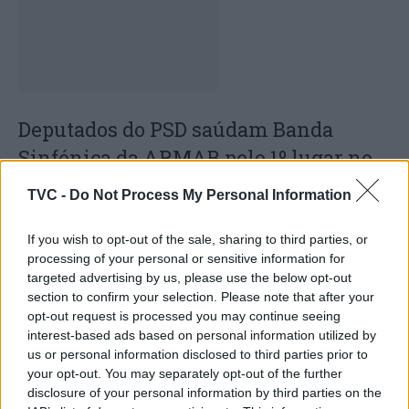
Deputados do PSD saúdam Banda
Sinfónica da ARMAB pelo 1º lugar no
certame internacional de Valência
TVC -
Do Not Process My Personal Information
If you wish to opt-out of the sale, sharing to third parties, or
processing of your personal or sensitive information for
targeted advertising by us, please use the below opt-out
section to confirm your selection. Please note that after your
opt-out request is processed you may continue seeing
interest-based ads based on personal information utilized by
us or personal information disclosed to third parties prior to
your opt-out. You may separately opt-out of the further
Capacita Jovem de Poiares aproxima
disclosure of your personal information by third parties on the