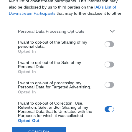
IAB’s list of downstream participants. This information may
jovens ao mundo do trabalho
also be disclosed by us to third parties on the
IAB’s List of
Downstream Participants
that may further disclose it to other
third parties.
Personal Data Processing Opt Outs
I want to opt-out of the Sharing of my
personal data.
Opted In
I want to opt-out of the Sale of my
Personal Data.
Colheita de sangue regressa ao
Opted In
Hospital Sousa Martins durante o mês
I want to opt-out of processing my
de agosto
Personal Data for Targeted Advertising.
Opted In
I want to opt-out of Collection, Use,
Retention, Sale, and/or Sharing of my
DESTAQUES
Personal Data that Is Unrelated with the
Purposes for which it was collected.
Opted Out