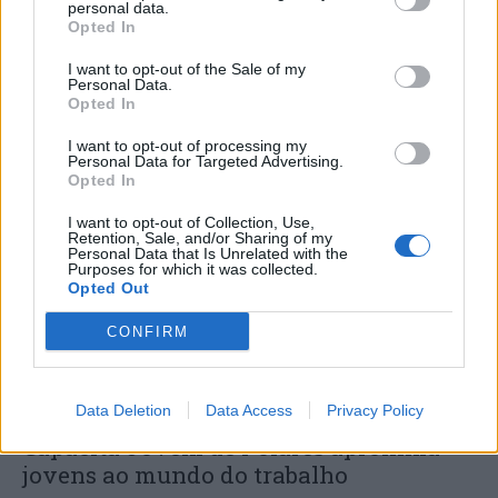
personal data.
Opted In
I want to opt-out of the Sale of my
DESTAQUES
Personal Data.
Opted In
I want to opt-out of processing my
Personal Data for Targeted Advertising.
Opted In
Deputados do PSD saúdam Banda
I want to opt-out of Collection, Use,
Retention, Sale, and/or Sharing of my
Sinfónica da ARMAB pelo 1º lugar...
Personal Data that Is Unrelated with the
Purposes for which it was collected.
31 DE JULHO, 2026
Opted Out
CONFIRM
Data Deletion
Data Access
Privacy Policy
Capacita Jovem de Poiares aproxima
jovens ao mundo do trabalho