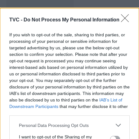
TVC -
Do Not Process My Personal Information
Município de Anadia garante
If you wish to opt-out of the sale, sharing to third parties, or
manutenção dos meios de emergência
processing of your personal or sensitive information for
médica no concelho
targeted advertising by us, please use the below opt-out
section to confirm your selection. Please note that after your
opt-out request is processed you may continue seeing
interest-based ads based on personal information utilized by
us or personal information disclosed to third parties prior to
your opt-out. You may separately opt-out of the further
disclosure of your personal information by third parties on the
IAB’s list of downstream participants. This information may
also be disclosed by us to third parties on the
IAB’s List of
Downstream Participants
that may further disclose it to other
third parties.
Comemorações da Juventude
Personal Data Processing Opt Outs
regressam a Ovar com mais de 50
atividades gratuitas em agosto
I want to opt-out of the Sharing of my