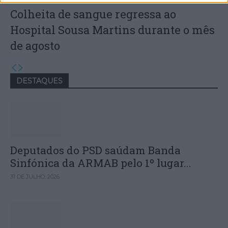
Colheita de sangue regressa ao
Hospital Sousa Martins durante o mês
de agosto
DESTAQUES
Deputados do PSD saúdam Banda
Sinfónica da ARMAB pelo 1º lugar...
31 DE JULHO, 2026