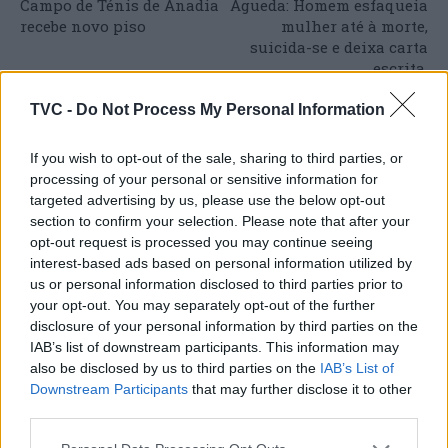
Campo de Ténis de Anadia
Águeda: Homem esfaqueia
recebe novo piso
mulher até à morte,
suicida-se e deixa carta
escrita.
TVC -
Do Not Process My Personal Information
ARTIGOS RELACIONADOS
MAIS DO AUTOR
If you wish to opt-out of the sale, sharing to third parties, or
processing of your personal or sensitive information for
targeted advertising by us, please use the below opt-out
section to confirm your selection. Please note that after your
opt-out request is processed you may continue seeing
interest-based ads based on personal information utilized by
us or personal information disclosed to third parties prior to
your opt-out. You may separately opt-out of the further
disclosure of your personal information by third parties on the
IAB’s list of downstream participants. This information may
also be disclosed by us to third parties on the
IAB’s List of
Deputados do PSD saúdam Banda
Downstream Participants
that may further disclose it to other
Sinfónica da ARMAB pelo 1º lugar no
third parties.
certame internacional de Valência