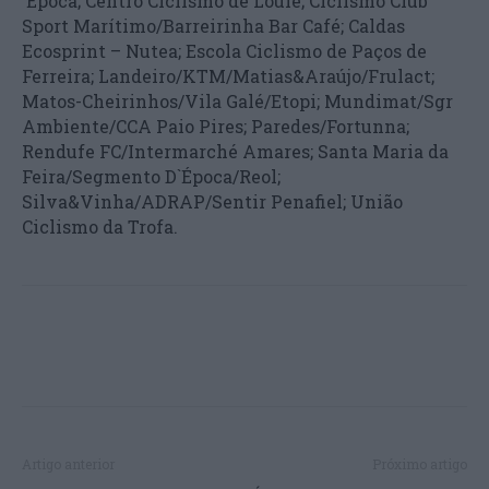
´Época; Centro Ciclismo de Loulé; Ciclismo Club
Sport Marítimo/Barreirinha Bar Café; Caldas
Ecosprint – Nutea; Escola Ciclismo de Paços de
Ferreira; Landeiro/KTM/Matias&Araújo/Frulact;
Matos-Cheirinhos/Vila Galé/Etopi; Mundimat/Sgr
Ambiente/CCA Paio Pires; Paredes/Fortunna;
Rendufe FC/Intermarché Amares; Santa Maria da
Feira/Segmento D`Época/Reol;
Silva&Vinha/ADRAP/Sentir Penafiel; União
Ciclismo da Trofa.
Artigo anterior
Próximo artigo