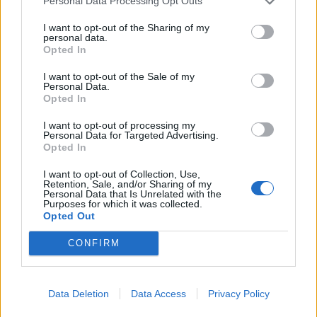
Personal Data Processing Opt Outs
I want to opt-out of the Sharing of my
personal data.
Opted In
I want to opt-out of the Sale of my
Personal Data.
Opted In
I want to opt-out of processing my
Personal Data for Targeted Advertising.
Opted In
Capacita Jovem de Poiares aproxima
jovens ao mundo do trabalho
I want to opt-out of Collection, Use,
Retention, Sale, and/or Sharing of my
Personal Data that Is Unrelated with the
Purposes for which it was collected.
Opted Out
CONFIRM
Data Deletion
Data Access
Privacy Policy