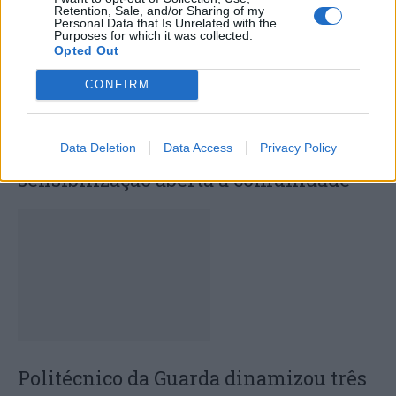
Retention, Sale, and/or Sharing of my
Personal Data that Is Unrelated with the
Purposes for which it was collected.
Opted Out
CONFIRM
ULS da Guarda assinala o Dia Mundial
do Cancro do Pulmão com mostra de
Data Deletion
Data Access
Privacy Policy
sensibilização aberta à comunidade
Politécnico da Guarda dinamizou três