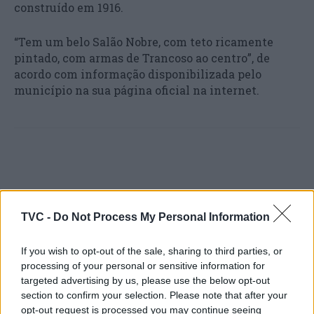
construído em 1916.
“Tem um belo Salão Nobre, com teto ricamente
pintado, com armas de Trancoso ao centro”, de
acordo com informação disponibilizada pelo
município na sua página oficial na internet.
TVC -
Do Not Process My Personal Information
Artigo anterior
Próximo artigo
If you wish to opt-out of the sale, sharing to third parties, or
Relação confirma 21 anos
Onze distritos do
processing of your personal or sensitive information for
de prisão para homicida
continente sob aviso
targeted advertising by us, please use the below opt-out
confesso de jovem em
amarelo devido à chuva e
section to confirm your selection. Please note that after your
Alcobaça
trovoada
opt-out request is processed you may continue seeing