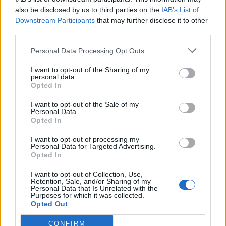
jovens ao mundo do trabalho
also be disclosed by us to third parties on the
IAB’s List of
Downstream Participants
that may further disclose it to other
third parties.
Personal Data Processing Opt Outs
I want to opt-out of the Sharing of my
personal data.
Opted In
I want to opt-out of the Sale of my
Colheita de sangue regressa ao
Personal Data.
Opted In
Hospital Sousa Martins durante o mês
I want to opt-out of processing my
de agosto
Personal Data for Targeted Advertising.
Opted In
I want to opt-out of Collection, Use,
DESTAQUES
Retention, Sale, and/or Sharing of my
Personal Data that Is Unrelated with the
Purposes for which it was collected.
Opted Out
CONFIRM