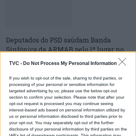
Deputados do PSD saúdam Banda
Sinfónica da ARMAB pelo 1º lugar no
certame internacional de Valência
TVC -
Do Not Process My Personal Information
If you wish to opt-out of the sale, sharing to third parties, or
processing of your personal or sensitive information for
targeted advertising by us, please use the below opt-out
section to confirm your selection. Please note that after your
opt-out request is processed you may continue seeing
interest-based ads based on personal information utilized by
us or personal information disclosed to third parties prior to
your opt-out. You may separately opt-out of the further
Capacita Jovem de Poiares aproxima
disclosure of your personal information by third parties on the
IAB’s list of downstream participants. This information may