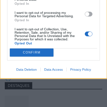
jovens ao mundo do trabalho
Opted In
I want to opt-out of processing my
Personal Data for Targeted Advertising.
Opted In
I want to opt-out of Collection, Use,
Retention, Sale, and/or Sharing of my
Personal Data that Is Unrelated with the
Purposes for which it was collected.
Opted Out
CONFIRM
Colheita de sangue regressa ao
Hospital Sousa Martins durante o mês
de agosto
Data Deletion
Data Access
Privacy Policy
DESTAQUES