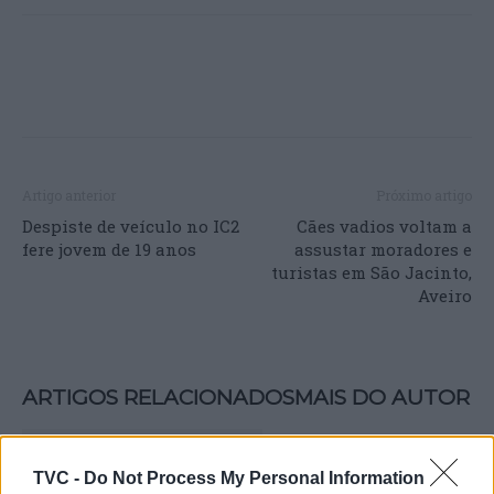
Artigo anterior
Próximo artigo
Despiste de veículo no IC2
Cães vadios voltam a
fere jovem de 19 anos
assustar moradores e
turistas em São Jacinto,
Aveiro
ARTIGOS RELACIONADOS
MAIS DO AUTOR
TVC -
Do Not Process My Personal Information