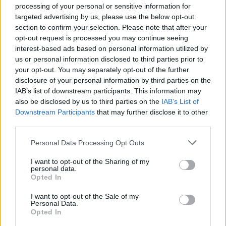
processing of your personal or sensitive information for
Leiria destacou que esta região tem, “no contexto
targeted advertising by us, please use the below opt-out
nacional, várias consequências das alterações
section to confirm your selection. Please note that after your
climáticas”, lembrando os incêndios de 2017, em
opt-out request is processed you may continue seeing
Pedrógão Grande e no Pinhal de Leiria, “com
interest-based ads based on personal information utilized by
fenómenos climatéricos totalmente anormais”.
us or personal information disclosed to third parties prior to
your opt-out. You may separately opt-out of the further
O autarca recordou ainda “os fenómenos de ventos
disclosure of your personal information by third parties on the
fortes” registados aquando da tempestade Leslie e,
IAB’s list of downstream participants. This information may
mais recentemente, a seca, que “está a prejudicar
also be disclosed by us to third parties on the
IAB’s List of
Downstream Participants
that may further disclose it to other
bastante” o dia-a-dia na região.
third parties.
Gonçalo Lopes apontou também os “fenómenos de
Personal Data Processing Opt Outs
avanço do mar” na costa, com prejuízo,
nomeadamente, para as praias de Pedrógão, em
I want to opt-out of the Sharing of my
personal data.
Leiria, e da Vieira, na Marinha Grande.
Opted In
I want to opt-out of the Sale of my
Personal Data.
Opted In