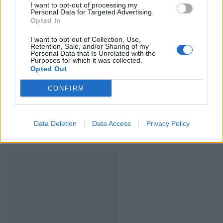
I want to opt-out of processing my
Personal Data for Targeted Advertising.
Opted In
I want to opt-out of Collection, Use,
Retention, Sale, and/or Sharing of my
Personal Data that Is Unrelated with the
Artigo anterior
Próximo artigo
Purposes for which it was collected.
Opted Out
Feira Medieval de Coimbra
Aldeia no concelho da
regressa após interregno
Covilhã é palco de festival
CONFIRM
de três anos
de música folk
Data Deletion
Data Access
Privacy Policy
ARTIGOS RELACIONADOS
MAIS DO AUTOR