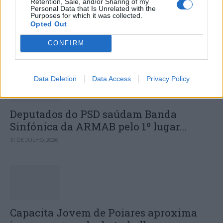
Retention, Sale, and/or Sharing of my
Personal Data that Is Unrelated with the
Fátima: Operação “Trindade 2025”
Purposes for which it was collected.
Opted Out
CONFIRM
DESTAQUES
Data Deletion
Data Access
Privacy Policy
Deputados do PSD saúdam Banda
Sinfónica da ARMAB pelo 1º lugar...
31 DE JULHO, 2026
Capacita Jovem de Poiares aproxima