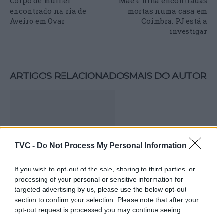
Corpo de mulher
Mãe e filha encontradas
encontrado na ria de
mortas numa casa em
Aveiro em Ovar
Coimbra. PJ está a
investigar
ARTIGOS RELACIONADOS
MAIS DO AUTOR
TVC -
Do Not Process My Personal Information
If you wish to opt-out of the sale, sharing to third parties, or
processing of your personal or sensitive information for
Beira Interior – Vinhos & Sabores
targeted advertising by us, please use the below opt-out
celebra 10 anos e afirma Pinhel como
section to confirm your selection. Please note that after your
capital da enogastronomia regional
opt-out request is processed you may continue seeing