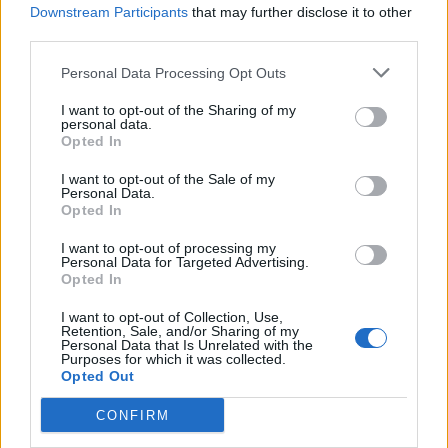
Downstream Participants
that may further disclose it to other
third parties.
Deputados do PSD saúdam Banda
Personal Data Processing Opt Outs
Sinfónica da ARMAB pelo 1º lugar no
I want to opt-out of the Sharing of my
personal data.
certame internacional de Valência
Opted In
I want to opt-out of the Sale of my
Personal Data.
Opted In
I want to opt-out of processing my
Personal Data for Targeted Advertising.
Opted In
I want to opt-out of Collection, Use,
Retention, Sale, and/or Sharing of my
Personal Data that Is Unrelated with the
Capacita Jovem de Poiares aproxima
Purposes for which it was collected.
Opted Out
jovens ao mundo do trabalho
CONFIRM