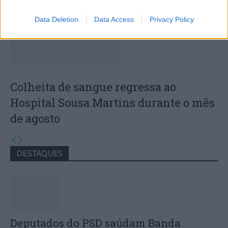
Data Deletion
Data Access
Privacy Policy
Colheita de sangue regressa ao
Hospital Sousa Martins durante o mês
de agosto
DESTAQUES
Deputados do PSD saúdam Banda