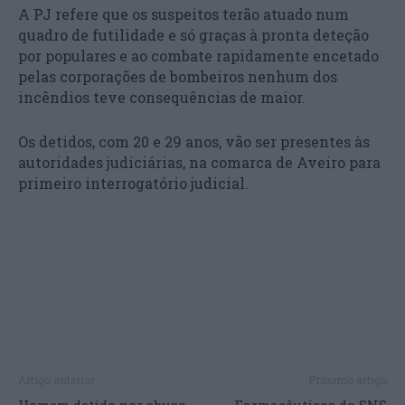
A PJ refere que os suspeitos terão atuado num
quadro de futilidade e só graças à pronta deteção
por populares e ao combate rapidamente encetado
pelas corporações de bombeiros nenhum dos
incêndios teve consequências de maior.
Os detidos, com 20 e 29 anos, vão ser presentes às
autoridades judiciárias, na comarca de Aveiro para
primeiro interrogatório judicial.
Artigo anterior
Próximo artigo
Homem detido por abuso
Farmacêuticos do SNS