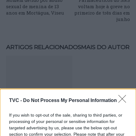
sexual de menina de 13
voltam hoje à greve no
anos em Mortágua, Viseu
primeiro de três dias em
junho
ARTIGOS RELACIONADOS
MAIS DO AUTOR
TVC -
Do Not Process My Personal Information
Deputados do PSD saúdam Banda
If you wish to opt-out of the sale, sharing to third parties, or
Sinfónica da ARMAB pelo 1º lugar no
processing of your personal or sensitive information for
targeted advertising by us, please use the below opt-out
certame internacional de Valência
section to confirm your selection. Please note that after your