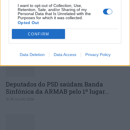
Colheita de sangue regressa ao
I want to opt-out of Collection, Use,
Retention, Sale, and/or Sharing of my
Hospital Sousa Martins durante o mês
Personal Data that Is Unrelated with the
Purposes for which it was collected.
de agosto
Opted Out
CONFIRM
DESTAQUES
Data Deletion
Data Access
Privacy Policy
Deputados do PSD saúdam Banda
Sinfónica da ARMAB pelo 1º lugar...
31 DE JULHO, 2026