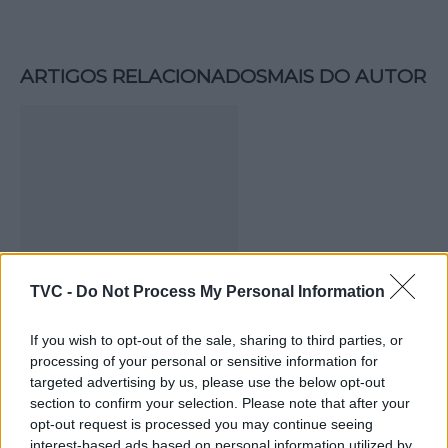
ARTIGOS RELACIONADOS
MAIS DO AUTOR
Deputados do PSD saúdam Banda
TVC -
Do Not Process My Personal Information
Sinfónica da ARMAB pelo 1º lugar no
If you wish to opt-out of the sale, sharing to third parties, or
certame internacional de Valência
processing of your personal or sensitive information for
targeted advertising by us, please use the below opt-out
section to confirm your selection. Please note that after your
opt-out request is processed you may continue seeing
interest-based ads based on personal information utilized by