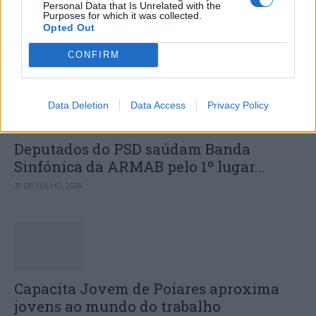
de agosto
Personal Data that Is Unrelated with the
Purposes for which it was collected.
Opted Out
DESTAQUES
CONFIRM
Data Deletion
Data Access
Privacy Policy
Deputados do PSD saúdam Banda
Sinfónica da ARMAB pelo 1º lugar...
31 DE JULHO, 2026
Capacita Jovem de Poiares aproxima
jovens ao mundo do trabalho