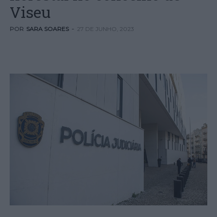
Viseu
POR
SARA SOARES
-
27 DE JUNHO, 2023