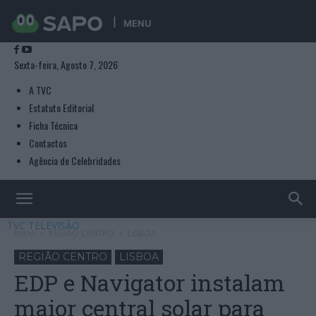
MENU
Sexta-feira, Agosto 7, 2026
A TVC
Estatuto Editorial
Ficha Técnica
Contactos
Agência de Celebridades
TVC TELEVISÃO
Início
REGIÃO CENTRO
LISBOA
REGIÃO CENTRO
LISBOA
EDP e Navigator instalam
maior central solar para