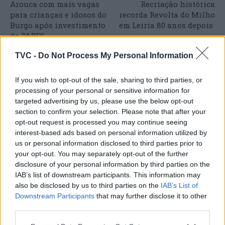
Arouca com mais vagas
Recriação histórica
para crianças e idosos do
recorda Revolta do Milho
Burgo após investimento
em Leiria 80 anos depois
do PARES
TVC -
Do Not Process My Personal Information
If you wish to opt-out of the sale, sharing to third parties, or
ARTIGOS RELACIONADOS
MAIS DO AUTOR
processing of your personal or sensitive information for
targeted advertising by us, please use the below opt-out
section to confirm your selection. Please note that after your
opt-out request is processed you may continue seeing
interest-based ads based on personal information utilized by
us or personal information disclosed to third parties prior to
your opt-out. You may separately opt-out of the further
disclosure of your personal information by third parties on the
IAB’s list of downstream participants. This information may
also be disclosed by us to third parties on the
IAB’s List of
Deputados do PSD saúdam Banda
Downstream Participants
that may further disclose it to other
Sinfónica da ARMAB pelo 1º lugar no
third parties.
certame internacional de Valência