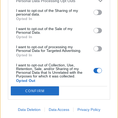
Personal Data Processing Opt Outs
I want to opt-out of the Sharing of my
personal data.
Opted In
I want to opt-out of the Sale of my
Personal Data.
Opted In
I want to opt-out of processing my
Personal Data for Targeted Advertising.
Opted In
Capacita Jovem de Poiares aproxima
jovens ao mundo do trabalho
I want to opt-out of Collection, Use,
Retention, Sale, and/or Sharing of my
Personal Data that Is Unrelated with the
Purposes for which it was collected.
Opted Out
CONFIRM
Data Deletion
Data Access
Privacy Policy