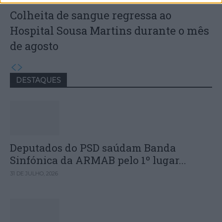
Colheita de sangue regressa ao
Hospital Sousa Martins durante o mês
de agosto
DESTAQUES
Deputados do PSD saúdam Banda
Sinfónica da ARMAB pelo 1º lugar...
31 DE JULHO, 2026