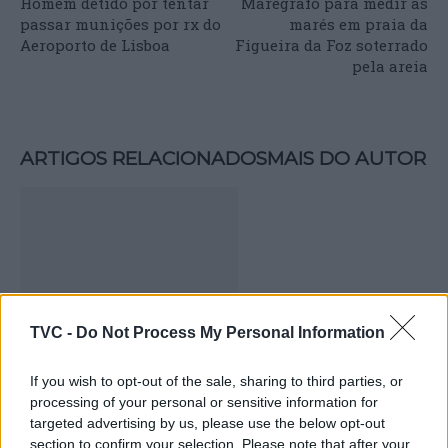
Homem detido por tentar
Marégrafo para medir as
passar munições por rx do
marés em praia da
Aeroporto de Lisboa
Figueira da Foz soterrado
pela areia
ARTIGOS RELACIONADOS
MAIS DO AUTOR
TVC -
Do Not Process My Personal Information
Deputados do PSD saúdam Banda
If you wish to opt-out of the sale, sharing to third parties, or
processing of your personal or sensitive information for
Sinfónica da ARMAB pelo 1º lugar no
targeted advertising by us, please use the below opt-out
certame internacional de Valência
section to confirm your selection. Please note that after your