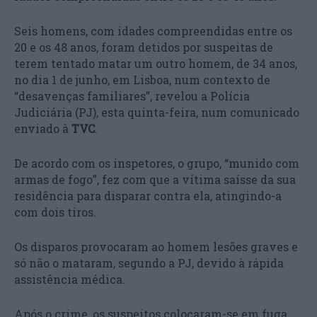
Seis homens, com idades compreendidas entre os
20 e os 48 anos, foram detidos por suspeitas de
terem tentado matar um outro homem, de 34 anos,
no dia 1 de junho, em Lisboa, num contexto de
“desavenças familiares”, revelou a Polícia
Judiciária (PJ), esta quinta-feira, num comunicado
enviado à
TVC
.
De acordo com os inspetores, o grupo, “munido com
armas de fogo”, fez com que a vítima saísse da sua
residência para disparar contra ela, atingindo-a
com dois tiros.
Os disparos provocaram ao homem lesões graves e
só não o mataram, segundo a PJ, devido à rápida
assistência médica.
Após o crime, os suspeitos colocaram-se em fuga,