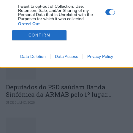
Colheita de sangue regressa ao
I want to opt-out of Collection, Use,
Retention, Sale, and/or Sharing of my
Personal Data that Is Unrelated with the
Hospital Sousa Martins durante o mês
Purposes for which it was collected.
Opted Out
de agosto
CONFIRM
DESTAQUES
Data Deletion
Data Access
Privacy Policy
Deputados do PSD saúdam Banda
Sinfónica da ARMAB pelo 1º lugar...
31 DE JULHO, 2026