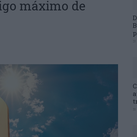
rigo máximo de
D
B
p
31
C
a
t
31