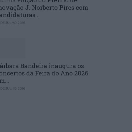
uinta edição do Prémio de
novação J. Norberto Pires com
andidaturas...
 DE JULHO, 2026
árbara Bandeira inaugura os
oncertos da Feira do Ano 2026
m...
 DE JULHO, 2026