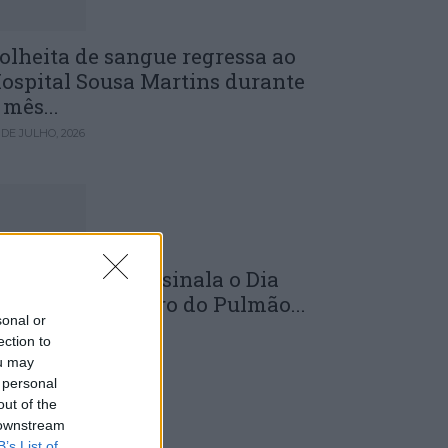
olheita de sangue regressa ao
ospital Sousa Martins durante
 mês...
 DE JULHO, 2026
LS da Guarda assinala o Dia
undial do Cancro do Pulmão...
sonal or
 DE JULHO, 2026
ection to
ou may
 personal
out of the
 downstream
B’s List of