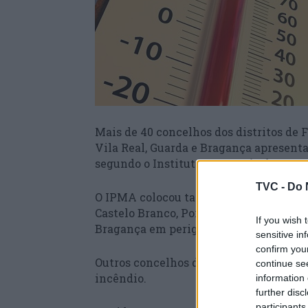
Mais de 40 concelhos dos distritos de F
Vila Real, Guarda e Bragança apresent
segundo o Instituto Português do Mar 
TVC -
Do 
O IPMA colocou também mais de 50 conc
Castelo Branco, Portalegre, Leiria, Port
If you wish 
Bragança em perigo muito elevado.
sensitive in
confirm you
Outros concelhos de todos os distritos
continue se
incêndio.
information 
further disc
participants