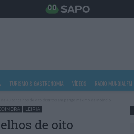
A
TURISMO & GASTRONOMIA
VÍDEOS
RÁDIO MUNDIALFM
 de 40 concelhos de oito distritos em perigo máximo de incêndio
COIMBRA
LEIRIA
elhos de oito