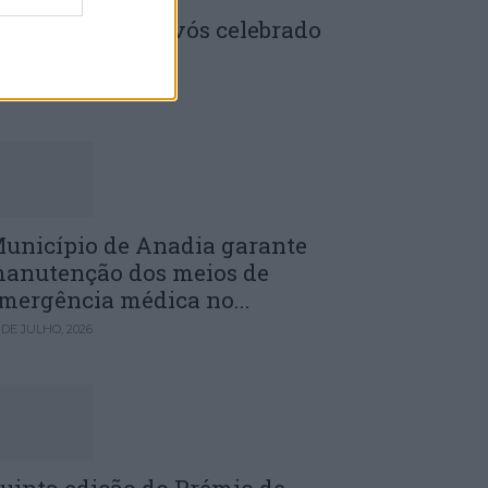
enela: Dia dos Avós celebrado
m comunidade
 DE JULHO, 2026
unicípio de Anadia garante
anutenção dos meios de
mergência médica no...
 DE JULHO, 2026