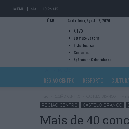
MENU
MAIL
JORNAIS
Sexta-feira, Agosto 7, 2026
A TVC
Estatuto Editorial
Ficha Técnica
Contactos
Agência de Celebridades
TVC TELEVISÃO
REGIÃO CENTRO
DESPORTO
CULTUR
Início
REGIÃO CENTRO
CASTELO BRANCO
Mais
REGIÃO CENTRO
CASTELO BRANCO
Mais de 40 conc