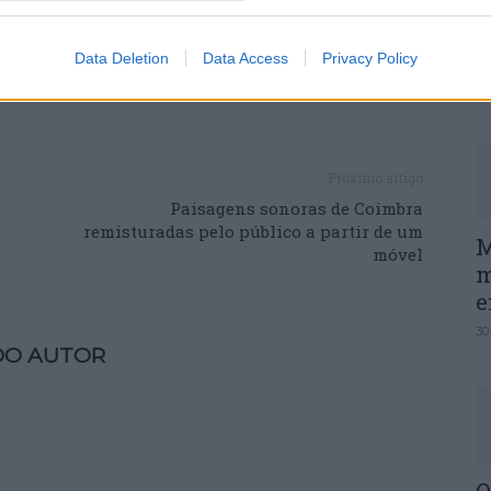
P
e
Data Deletion
Data Access
Privacy Policy
30
Próximo artigo
Paisagens sonoras de Coimbra
remisturadas pelo público a partir de um
M
móvel
m
e
30
DO AUTOR