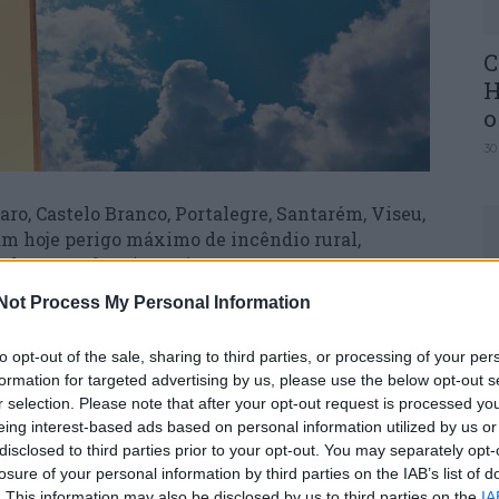
C
H
o
30
aro, Castelo Branco, Portalegre, Santarém, Viseu,
am hoje perigo máximo de incêndio rural,
e da Atmosfera (IPMA).
Not Process My Personal Information
U
elhos de Faro, Beja, Santarém, Portalegre,
M
o, Coimbra, Viseu, Guarda, Vila Real, Braga e
to opt-out of the sale, sharing to third parties, or processing of your per
30
formation for targeted advertising by us, please use the below opt-out s
r selection. Please note that after your opt-out request is processed y
 do continente estão hoje em perigo elevado de
eing interest-based ads based on personal information utilized by us or
disclosed to third parties prior to your opt-out. You may separately opt-
losure of your personal information by third parties on the IAB’s list of
. This information may also be disclosed by us to third parties on the
IA