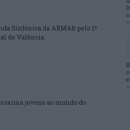
Q
I
c
30
nda Sinfónica da ARMAB pelo 1º
al de Valência
B
c
e
30
proxima jovens ao mundo do