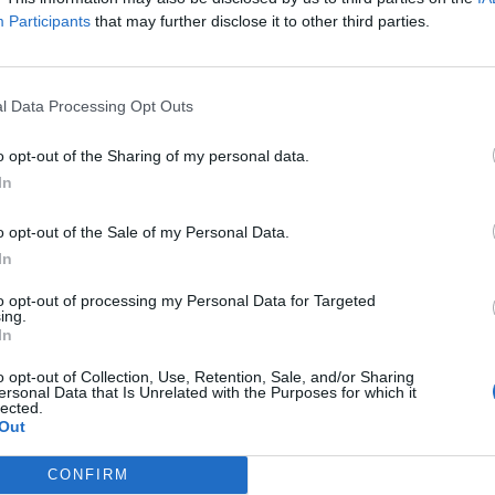
ncêndio vai manter-se elevado pelo menos até
Participants
that may further disclose it to other third parties.
M
C
â
m cinco níveis, que vão de reduzido a máximo e
l Data Processing Opt Outs
peratura do ar, humidade relativa, velocidade do
30
 últimas 24 horas.
o opt-out of the Sharing of my personal data.
In
cias de fogo já afetaram 9.105 hectares de espaços
o opt-out of the Sale of my Personal Data.
In
 céu pouco nublado ou limpo, com nebulosidade
C
rante oeste, por vezes forte na costa sul do
d
to opt-out of processing my Personal Data for Targeted
ing.
 nevoeiro matinal.
c
In
30
tre os 14 (na Guarda, Viseu, Porto, Braga e
o opt-out of Collection, Use, Retention, Sale, and/or Sharing
ersonal Data that Is Unrelated with the Purposes for which it
s entre os 23 (no Porto) e os 33 (em Castelo
lected.
Out
CONFIRM