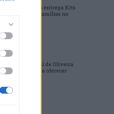
unicípio de Góis entrega Kits
omunitários às famílias no
mbito do...
 DE JULHO, 2026
âmara Municipal de Oliveira
o Hospital volta a oferecer
adernos de...
 DE JULHO, 2026