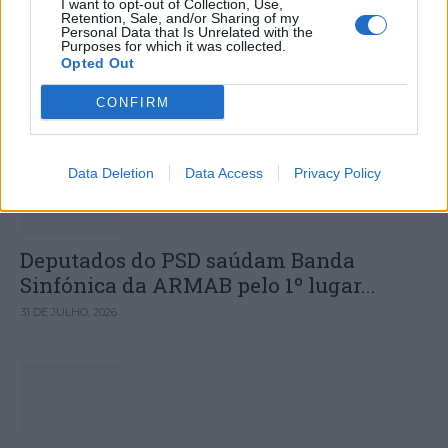
I want to opt-out of Collection, Use,
Hospital Sousa Martins durante o mês
Retention, Sale, and/or Sharing of my
Personal Data that Is Unrelated with the
Purposes for which it was collected.
de agosto
Opted Out
CONFIRM
DESTAQUES
Data Deletion
Data Access
Privacy Policy
Deputados do PSD saúdam Banda
Sinfónica da ARMAB pelo 1º lugar...
31 DE JULHO, 2026