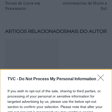
Terras de Lince em
ourivesarias de Norte a
Penamacor
Sul
ARTIGOS RELACIONADOS
MAIS DO AUTOR
TVC -
Do Not Process My Personal Information
Deputados do PSD saúdam Banda
If you wish to opt-out of the sale, sharing to third parties, or
Sinfónica da ARMAB pelo 1º lugar no
processing of your personal or sensitive information for
certame internacional de Valência
targeted advertising by us, please use the below opt-out
section to confirm your selection. Please note that after your