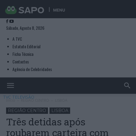
MENU
Sábado, Agosto 8, 2026
A TVC
Estatuto Editorial
Ficha Técnica
Contactos
Agência de Celebridades
TVC TELEVISÃO
Início
REGIÃO CENTRO
LISBOA
REGIÃO CENTRO
LISBOA
Três detidas após
roubarem carteira com