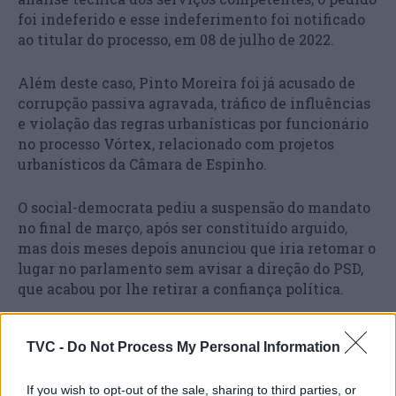
foi indeferido e esse indeferimento foi notificado
ao titular do processo, em 08 de julho de 2022.
Além deste caso, Pinto Moreira foi já acusado de
corrupção passiva agravada, tráfico de influências
e violação das regras urbanísticas por funcionário
no processo Vórtex, relacionado com projetos
urbanísticos da Câmara de Espinho.
O social-democrata pediu a suspensão do mandato
no final de março, após ser constituído arguido,
mas dois meses depois anunciou que iria retomar o
lugar no parlamento sem avisar a direção do PSD,
que acabou por lhe retirar a confiança política.
TVC -
Do Not Process My Personal Information
If you wish to opt-out of the sale, sharing to third parties, or