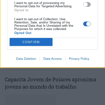
I want to opt-out of processing my
Personal Data for Targeted Advertising.
Opted In
Deputados do PSD saúdam Banda
Sinfónica da ARMAB pelo 1º lugar no
I want to opt-out of Collection, Use,
Retention, Sale, and/or Sharing of my
certame internacional de Valência
Personal Data that Is Unrelated with the
Purposes for which it was collected.
Opted Out
CONFIRM
Data Deletion
Data Access
Privacy Policy
Capacita Jovem de Poiares aproxima
jovens ao mundo do trabalho