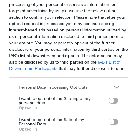
processing of your personal or sensitive information for
targeted advertising by us, please use the below opt-out
section to confirm your selection. Please note that after your
opt-out request is processed you may continue seeing
Artigo anterior
Próximo artigo
interest-based ads based on personal information utilized by
us or personal information disclosed to third parties prior to
JMJ: Diocese de Coimbra
Projeto defende Áreas de
your opt-out. You may separately opt-out of the further
recebe 14 mil peregrinos
Acolhimento Agrícola
disclosure of your personal information by third parties on the
para proteção contra
IAB’s list of downstream participants. This information may
incêndios
also be disclosed by us to third parties on the
IAB’s List of
Downstream Participants
that may further disclose it to other
third parties.
ARTIGOS RELACIONADOS
MAIS DO AUTOR
Personal Data Processing Opt Outs
I want to opt-out of the Sharing of my
personal data.
Opted In
I want to opt-out of the Sale of my
Personal Data.
Opted In