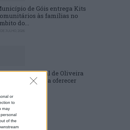
unicípio de Góis entrega Kits
omunitários às famílias no
mbito do...
 DE JULHO, 2026
âmara Municipal de Oliveira
o Hospital volta a oferecer
adernos de...
 DE JULHO, 2026
sonal or
ection to
ou may
 personal
out of the
 downstream