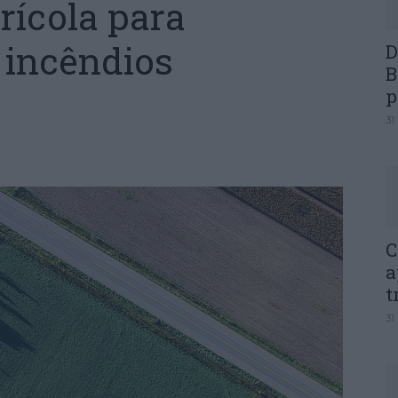
rícola para
 incêndios
D
B
p
31
C
a
t
31