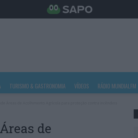
A
TURISMO & GASTRONOMIA
VÍDEOS
RÁDIO MUNDIALFM
nde Áreas de Acolhimento Agrícola para proteção contra incêndios
 Áreas de