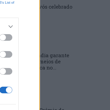
B’s List of
enela: Dia dos Avós celebrado
m comunidade
 DE JULHO, 2026
unicípio de Anadia garante
anutenção dos meios de
mergência médica no...
 DE JULHO, 2026