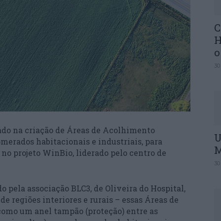
C
H
o
30
eado na criação de Áreas de Acolhimento
U
omerados habitacionais e industriais, para
M
 no projeto WinBio, liderado pelo centro de
30
o pela associação BLC3, de Oliveira do Hospital,
e regiões interiores e rurais – essas Áreas de
omo um anel tampão (proteção) entre as