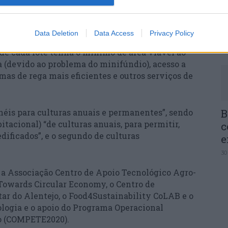
Q
am infraestruturas de lotes, com estruturas e
I
o técnico ao agricultor”, explicou.
c
Data Deletion
Data Access
Privacy Policy
à terra para quem quer investir, diminuindo o
30
que cada lote tenha o mínimo de área viável ao
 (devido ao problema do minifúndio), acesso a
mas de rega mais eficientes e outros serviços de
B
néis para culturas anuais e permanentes”, sendo
tacional) “de culturas anuais, para permitir,
c
dificados”, e o segundo de culturas
e
30
m a Associação Centro de Apoio Tecnológico Agro-
 Towards Circular Economy, o Centro de
ar do Alentejo, o Food4Sustainability CoLAB e o
logia e o apoio do Programa Operacional
o (COMPETE2020).