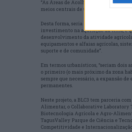
“As Áreas de Acolhimento Agrícola seri
meios centrais de uso partilhado e apoi
Desta forma, seria permitido “o acesso 
investimento na aquisição da terra, e 
desenvolvimento da atividade agrícola
equipamentos e alfaias agrícolas, siste
suporte e de comunidade”.
Em termos urbanísticos, “seriam dois a
o primeiro (o mais próximo da zona habi
sempre que necessário, a expansão de e
permanentes.
Neste projeto, a BLC3 tem parceria co
Alimentar, o Collaborative Laboratory
Biotecnologia Agrícola e Agro-Aliment
TagusValley Parque de Ciência e Tecno
Competitividade e Internacionalizaçã