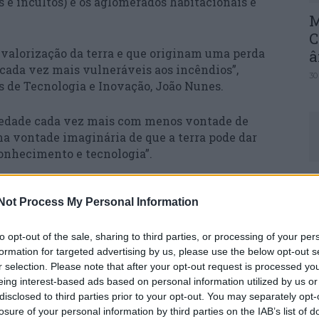
s e incultos) e os aglomerados habitacionais e
M
C
valorização da terra e que originam uma perda
â
cada vez mais vulneráveis aos incêndios”,
30
 de Tecnologia e Inovação, João Nunes.
iedade cada vez mais com menos vontade de
uma vontade imaginária de que a terra pode dar
onhecimento e tecnologia”.
C
mpetitiva, pois não faz sentido que a maior
d
Not Process My Personal Information
colas estejam parados e sem uso e que existam
c
ura e não têm acesso à terra”, considerou.
30
to opt-out of the sale, sharing to third parties, or processing of your per
formation for targeted advertising by us, please use the below opt-out s
 são necessários “modelos partilhados” e
r selection. Please note that after your opt-out request is processed y
to agrícola profissional e com escala de solo
eing interest-based ads based on personal information utilized by us or
disclosed to third parties prior to your opt-out. You may separately opt-
losure of your personal information by third parties on the IAB’s list of