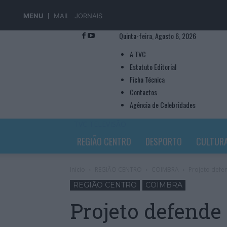
MENU
MAIL
JORNAIS
Quinta-feira, Agosto 6, 2026
A TVC
Estatuto Editorial
Ficha Técnica
Contactos
Agência de Celebridades
TVC TELEVISÃO
REGIÃO CENTRO
DESPORTO
CULTUR
Início
REGIÃO CENTRO
COIMBRA
Projeto defe
REGIÃO CENTRO
COIMBRA
Projeto defende