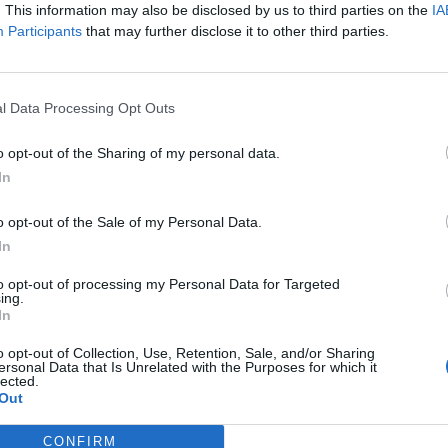
azer crescer mais a atividade económica
. This information may also be disclosed by us to third parties on the
IA
P
nomia e de um país cada vez menos dependente
Participants
that may further disclose it to other third parties.
e
o e protegido contra os grandes incêndios que
ais”.
30
l Data Processing Opt Outs
resentou uma área ardida de 24 mil hectares em 11
Oliveira do Hospital consumiu “uma área similar,
o opt-out of the Sharing of my personal data.
 neste concelho do distrito de Coimbra.
In
em comparação em termos de comportamento de
M
o opt-out of the Sale of my Personal Data.
que “é urgente preparar, a curto prazo, a
m
In
 indústrias e pessoas contra incêndios” como os
e
to opt-out of processing my Personal Data for Targeted
ing.
30
In
sado se criaram zonas industriais, que
o opt-out of Collection, Use, Retention, Sale, and/or Sharing
ram “outras condições para fixar e localizar de
ersonal Data that Is Unrelated with the Purposes for which it
lected.
 possível fazer no setor agrícola, “com grandes
Out
esiliência dos edifícios aos incêndios”.
CONFIRM