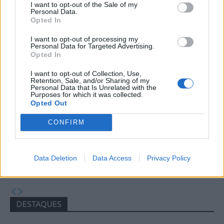
I want to opt-out of the Sale of my
Capacita Jovem de Poiares aproxima
Personal Data.
Opted In
jovens ao mundo do trabalho
I want to opt-out of processing my
Personal Data for Targeted Advertising.
Opted In
I want to opt-out of Collection, Use,
Retention, Sale, and/or Sharing of my
Personal Data that Is Unrelated with the
Purposes for which it was collected.
Opted Out
CONFIRM
Colheita de sangue regressa ao
Hospital Sousa Martins durante o mês
Data Deletion
Data Access
Privacy Policy
de agosto
DESTAQUES