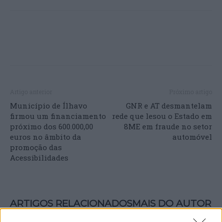
Artigo anterior
Próximo artigo
Município de Ílhavo
GNR e AT desmantelam
firmou um financiamento
rede que lesou o Estado em
próximo dos 600.000,00
8ME em fraude no setor
euros no âmbito da
automóvel
promoção das
Acessibilidades
ARTIGOS RELACIONADOS
MAIS DO AUTOR