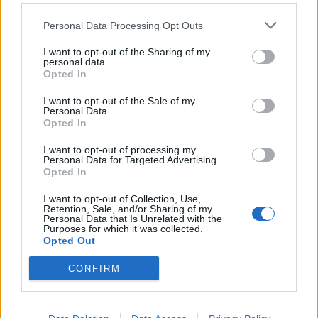
como obriga a lei portuguesa. “Mas dizem que têm
Personal Data Processing Opt Outs
as suas próprias leis”, lamenta este belga, agora
com 60 anos.
I want to opt-out of the Sharing of my
personal data.
Opted In
O The Kingdom of Pineal é, designada pelos
próprios elementos, “como uma entidade física e
I want to opt-out of the Sale of my
Personal Data.
espiritual constituída por seres humanos que
Opted In
escolhem habitar e/ou coexistir nesta Terra num
estado soberano de ser baseado em Princípios
I want to opt-out of processing my
Personal Data for Targeted Advertising.
Espirituais, Leis Espirituais e Naturais Universais”
Opted In
e pretendem que os documentos imitidos pelo
“Reino” sejam reconhecidos.
I want to opt-out of Collection, Use,
Retention, Sale, and/or Sharing of my
Personal Data that Is Unrelated with the
Purposes for which it was collected.
Opted Out
CONFIRM