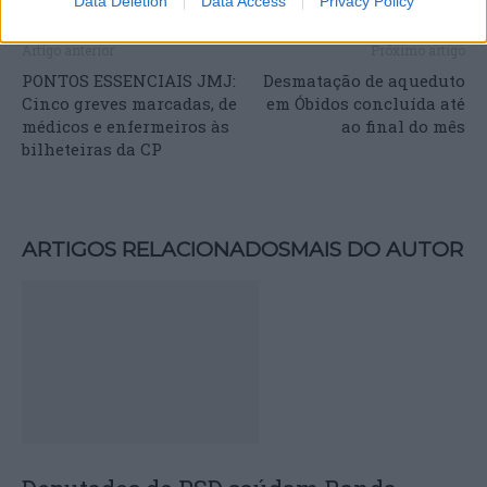
Data Deletion
Data Access
Privacy Policy
Artigo anterior
Próximo artigo
PONTOS ESSENCIAIS JMJ:
Desmatação de aqueduto
Cinco greves marcadas, de
em Óbidos concluída até
médicos e enfermeiros às
ao final do mês
bilheteiras da CP
ARTIGOS RELACIONADOS
MAIS DO AUTOR