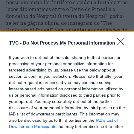
nosso encontro foi frutífero e ajudou a fortalecer os
laços diplomáticos entre o Reino de Pineal e o
Concelho do Hospital Oliveira do Hospital”, podia-
se ler na página oficial do instagram do “The
Kingdom of Pineal”, sem adiantar as conclusões do
encontro, referindo apenas que pretendem
desenvolver uma “união e parceria frutífera”. O
TVC -
Do Not Process My Personal Information
encontro, diga-se, foi muito criticado pelos
vereadores da coligação PSD/CDS-PP que não
If you wish to opt-out of the sale, sharing to third parties, or
entendem como foi possível realizar o encontro no
processing of your personal or sensitive information for
targeted advertising by us, please use the below opt-out
salão nobre e de forma algo estranha.
section to confirm your selection. Please note that after your
opt-out request is processed you may continue seeing
interest-based ads based on personal information utilized by
“Não entendo como não há intervenção das
us or personal information disclosed to third parties prior to
autoridades. Eles, na maior parte, estão
your opt-out. You may separately opt-out of the further
clandestinos”, acusava na altura Eddy Hermus,
disclosure of your personal information by third parties on the
assegurando que grande parte dos elementos
IAB’s list of downstream participants. This information may
daquela sociedade são provenientes de fora da
also be disclosed by us to third parties on the
IAB’s List of
Comunidade Europeia, logo devem estar ilegais. As
Downstream Participants
that may further disclose it to other
crianças também não frequentam a escola pública,
third parties.