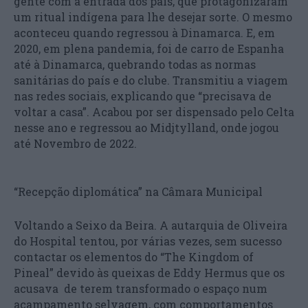
gente com a entrada dos pais, que protagonizaram
um ritual indígena para lhe desejar sorte. O mesmo
aconteceu quando regressou à Dinamarca. E, em
2020, em plena pandemia, foi de carro de Espanha
até à Dinamarca, quebrando todas as normas
sanitárias do país e do clube. Transmitiu a viagem
nas redes sociais, explicando que “precisava de
voltar a casa”. Acabou por ser dispensado pelo Celta
nesse ano e regressou ao Midjtylland, onde jogou
até Novembro de 2022.
“Recepção diplomática” na Câmara Municipal
Voltando a Seixo da Beira. A autarquia de Oliveira
do Hospital tentou, por várias vezes, sem sucesso
contactar os elementos do “The Kingdom of
Pineal” devido às queixas de Eddy Hermus que os
acusava de terem transformado o espaço num
acampamento selvagem, com comportamentos