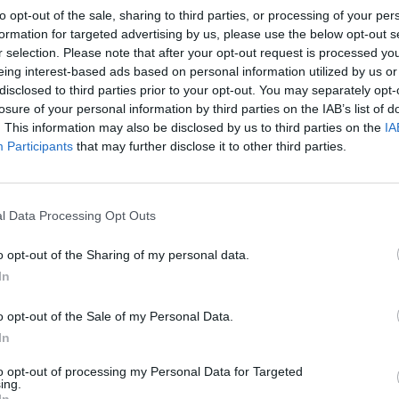
to opt-out of the sale, sharing to third parties, or processing of your per
M
ublicado o despacho 10/2023 que cria um apoio
formation for targeted advertising by us, please use the below opt-out s
C
mizar os danos verificados nas explorações
r selection. Please note that after your opt-out request is processed y
â
a vinha e pomares de macieiras provocados
eing interest-based ads based on personal information utilized by us or
disclosed to third parties prior to your opt-out. You may separately opt-
 maio e 12 de junho, nas regiões Centro e Norte
30
losure of your personal information by third parties on the IAB’s list of
. This information may also be disclosed by us to third parties on the
IA
Participants
that may further disclose it to other third parties.
que o apoio, “até ao montante máximo de 55 euros
-se a compensar as despesas com a aquisição de
 fitossanitários e de fertilização foliar, que
l Data Processing Opt Outs
deste ano”.
C
d
o opt-out of the Sharing of my personal data.
dida 6.2.2, que apoia a reposição do potencial
c
In
esenvolvimento Rural (PDR) 2020.
30
o opt-out of the Sale of my Personal Data.
po, o Governo está ainda a analisar e a
In
om vista à prevenção e proteção de produções
intempéries, no futuro.
to opt-out of processing my Personal Data for Targeted
ing.