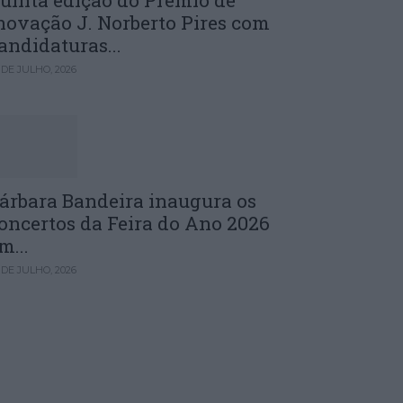
uinta edição do Prémio de
novação J. Norberto Pires com
andidaturas...
 DE JULHO, 2026
árbara Bandeira inaugura os
oncertos da Feira do Ano 2026
m...
 DE JULHO, 2026