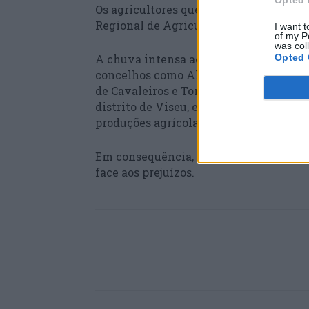
Opted 
Os agricultores que registaram prejuíz
Regional de Agricultura e Pescas terr
I want t
of my P
was col
A chuva intensa acompanhada de forte 
Opted 
concelhos como Alijó e Murça, no distr
de Cavaleiros e Torre de Moncorvo, no 
distrito de Viseu, e Vila Nova de Foz C
produções agrícolas como vinha ou po
Em consequência, agricultores e autar
face aos prejuízos.