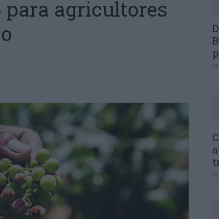
 para agricultores
ro
D
B
p
31
C
a
t
31