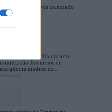
enela: Dia dos Avós celebrado
m comunidade
 DE JULHO, 2026
unicípio de Anadia garante
anutenção dos meios de
mergência médica no...
 DE JULHO, 2026