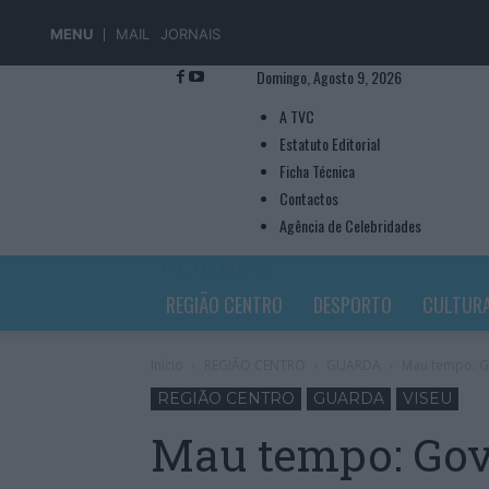
MENU
MAIL
JORNAIS
Domingo, Agosto 9, 2026
A TVC
Estatuto Editorial
Ficha Técnica
Contactos
Agência de Celebridades
TVC TELEVISÃO
REGIÃO CENTRO
DESPORTO
CULTUR
Início
REGIÃO CENTRO
GUARDA
Mau tempo: Go
REGIÃO CENTRO
GUARDA
VISEU
Mau tempo: Gove