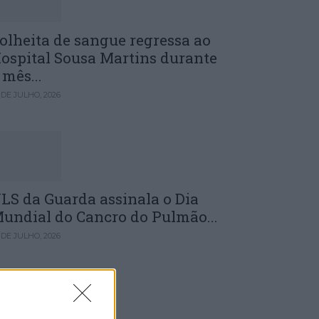
olheita de sangue regressa ao
ospital Sousa Martins durante
 mês...
 DE JULHO, 2026
LS da Guarda assinala o Dia
undial do Cancro do Pulmão...
 DE JULHO, 2026