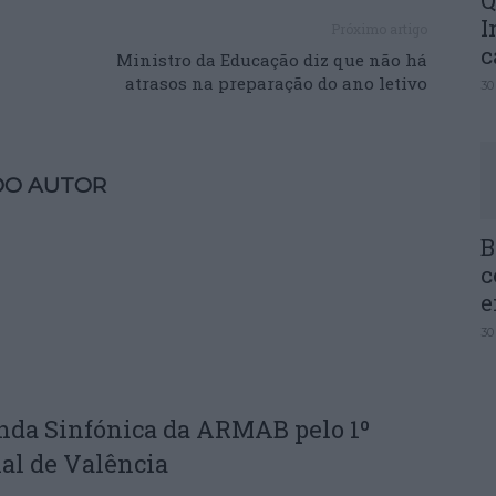
Q
I
Próximo artigo
c
Ministro da Educação diz que não há
atrasos na preparação do ano letivo
30
DO AUTOR
B
c
e
30
nda Sinfónica da ARMAB pelo 1º
al de Valência