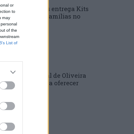
sonal or
unicípio de Góis entrega Kits
ection to
omunitários às famílias no
ou may
mbito do...
 personal
out of the
 DE JULHO, 2026
 downstream
B’s List of
âmara Municipal de Oliveira
o Hospital volta a oferecer
adernos de...
 DE JULHO, 2026