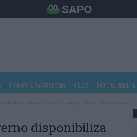
A
TURISMO & GASTRONOMIA
VÍDEOS
RÁDIO MUNDIALFM
verno disponibiliza apoio financeiro para agricultores do Norte e Centro
rno disponibiliza