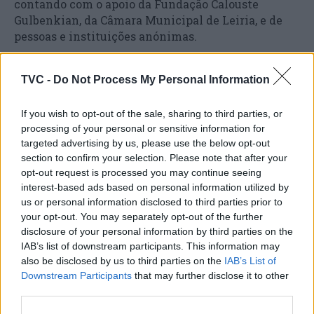
contando com o apoio da Fundação Calouste
Gulbenkian, da Câmara Municipal de Leiria, e de
pessoas e instituições anónimas.
O Estabelecimento Prisional de Leiria – Jovens
TVC -
Do Not Process My Personal Information
destina-se ao internamento de reclusos jovens
adultos dos 16 aos 21 anos, com possibilidade de
If you wish to opt-out of the sale, sharing to third parties, or
permanência até aos 25 anos, segundo o sítio na
processing of your personal or sensitive information for
Internet da Direção-Geral de Reinserção e Serviços
targeted advertising by us, please use the below opt-out
Prisionais.
section to confirm your selection. Please note that after your
opt-out request is processed you may continue seeing
interest-based ads based on personal information utilized by
us or personal information disclosed to third parties prior to
your opt-out. You may separately opt-out of the further
disclosure of your personal information by third parties on the
IAB’s list of downstream participants. This information may
also be disclosed by us to third parties on the
IAB’s List of
Downstream Participants
that may further disclose it to other
third parties.
Artigo anterior
Próximo artigo