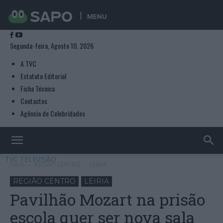
MENU
Segunda-feira, Agosto 10, 2026
A TVC
Estatuto Editorial
Ficha Técnica
Contactos
Agência de Celebridades
TVC TELEVISÃO
Início
REGIÃO CENTRO
LEIRIA
REGIÃO CENTRO
LEIRIA
Pavilhão Mozart na prisão
escola quer ser nova sala