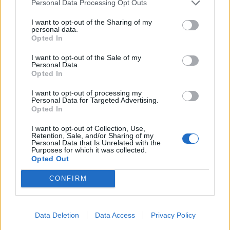
Personal Data Processing Opt Outs
Caminho Português de
Boom arranca na quinta-
Santiago na região Centro
feira em Idanha-a-Nova
I want to opt-out of the Sharing of my
certificado pelo Governo
com a presença de 1.128
personal data.
Opted In
artistas
I want to opt-out of the Sale of my
Personal Data.
Opted In
ARTIGOS RELACIONADOS
MAIS DO AUTOR
I want to opt-out of processing my
Personal Data for Targeted Advertising.
Opted In
I want to opt-out of Collection, Use,
Retention, Sale, and/or Sharing of my
Personal Data that Is Unrelated with the
Purposes for which it was collected.
Opted Out
CONFIRM
Deputados do PSD saúdam Banda
Sinfónica da ARMAB pelo 1º lugar no
Data Deletion
Data Access
Privacy Policy