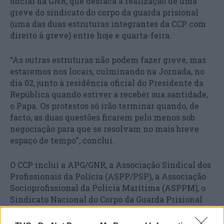
oficial da GNR, que destaca a realização de uma
greve do sindicato do corpo da guarda prisional
(uma das duas estruturas integrantes da CCP com
direito à greve) entre hoje e quarta-feira.
“As outras estruturas não podem fazer greve, mas
estaremos nos locais, culminando na Jornada, no
dia 02, junto à residência oficial do Presidente da
República quando estiver a receber sua santidade,
o Papa. Os protestos só irão terminar quando, de
facto, as duas questões ficarem pelo menos sob
negociação para que se resolvam no mais breve
espaço de tempo”, conclui.
O CCP inclui a APG/GNR, a Associação Sindical dos
Profissionais da Polícia (ASPP/PSP), a Associação
Socioprofissional da Polícia Marítima (ASPPM), o
Sindicato Nacional do Corpo da Guarda Prisional
(SNCGP) e a Associação Sindical dos Funcionários
da ASAE (ASF-ASAE).