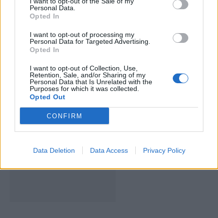
I want to opt-out of the Sale of my
Personal Data.
Opted In
I want to opt-out of processing my
Personal Data for Targeted Advertising.
Opted In
I want to opt-out of Collection, Use,
Retention, Sale, and/or Sharing of my
Deputados do PSD saúdam Banda
Personal Data that Is Unrelated with the
Purposes for which it was collected.
Sinfónica da ARMAB pelo 1º lugar no
Opted Out
certame internacional de Valência
CONFIRM
Data Deletion
Data Access
Privacy Policy