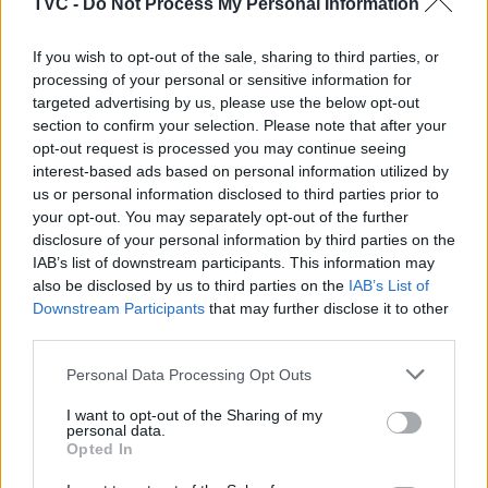
TVC -
Do Not Process My Personal Information
If you wish to opt-out of the sale, sharing to third parties, or
processing of your personal or sensitive information for
targeted advertising by us, please use the below opt-out
section to confirm your selection. Please note that after your
opt-out request is processed you may continue seeing
interest-based ads based on personal information utilized by
us or personal information disclosed to third parties prior to
your opt-out. You may separately opt-out of the further
Artigo anterior
Próximo artigo
disclosure of your personal information by third parties on the
Mulher viajou com 11
JMJ: Recusada a entrada a
IAB’s list of downstream participants. This information may
crianças e foi detida por
65 pessoas desde a
also be disclosed by us to third parties on the
IAB’s List of
suspeita de tráfico
reposição do controlo de
Downstream Participants
that may further disclose it to other
humano
fronteiras
third parties.
Personal Data Processing Opt Outs
I want to opt-out of the Sharing of my
ARTIGOS RELACIONADOS
MAIS DO AUTOR
personal data.
Opted In