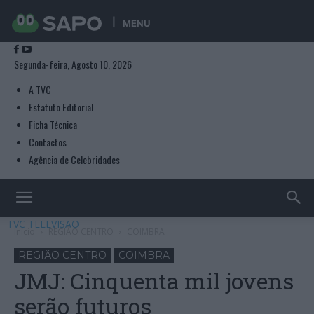
MENU
Segunda-feira, Agosto 10, 2026
A TVC
Estatuto Editorial
Ficha Técnica
Contactos
Agência de Celebridades
TVC TELEVISÃO
Início
REGIÃO CENTRO
COIMBRA
REGIÃO CENTRO
COIMBRA
JMJ: Cinquenta mil jovens
serão futuros