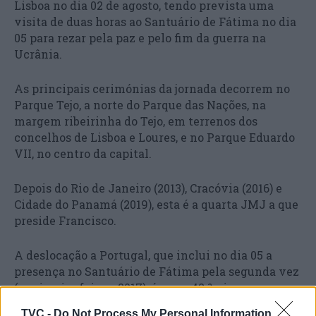
Lisboa no dia 02 de agosto, tendo prevista uma
visita de duas horas ao Santuário de Fátima no dia
05 para rezar pela paz e pelo fim da guerra na
Ucrânia.
As principais cerimónias da jornada decorrem no
Parque Tejo, a norte do Parque das Nações, na
margem ribeirinha do Tejo, em terrenos dos
concelhos de Lisboa e Loures, e no Parque Eduardo
VII, no centro da capital.
Depois do Rio de Janeiro (2013), Cracóvia (2016) e
Cidade do Panamá (2019), esta é a quarta JMJ a que
preside Francisco.
A deslocação a Portugal, que inclui no dia 05 a
presença no Santuário de Fátima pela segunda vez
(a primeira foi em 2017), é a sua 42.ª viagem
apostólica fora de Itália.
TVC -
Do Not Process My Personal Information