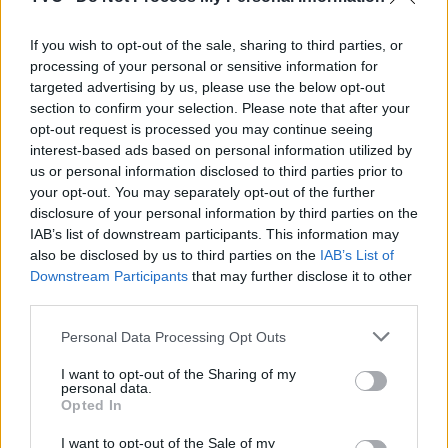
If you wish to opt-out of the sale, sharing to third parties, or
processing of your personal or sensitive information for
targeted advertising by us, please use the below opt-out
section to confirm your selection. Please note that after your
opt-out request is processed you may continue seeing
interest-based ads based on personal information utilized by
us or personal information disclosed to third parties prior to
your opt-out. You may separately opt-out of the further
Artigo anterior
Próximo artigo
disclosure of your personal information by third parties on the
Região de Leiria perdeu 25
JMJ. Um milhão de
IAB’s list of downstream participants. This information may
médicos desde o início do
hóstias produzidas e
also be disclosed by us to third parties on the
IAB’s List of
ano
prontas para distribuir
Downstream Participants
that may further disclose it to other
aos fiéis
third parties.
Personal Data Processing Opt Outs
I want to opt-out of the Sharing of my
ARTIGOS RELACIONADOS
MAIS DO AUTOR
personal data.
Opted In
I want to opt-out of the Sale of my