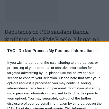
Deputados do PSD saúdam Banda
Sinfónica da ARMAB pelo 1º lugar no
certame internacional de Valência
TVC -
Do Not Process My Personal Information
If you wish to opt-out of the sale, sharing to third parties, or
processing of your personal or sensitive information for
targeted advertising by us, please use the below opt-out
section to confirm your selection. Please note that after your
opt-out request is processed you may continue seeing
interest-based ads based on personal information utilized by
us or personal information disclosed to third parties prior to
your opt-out. You may separately opt-out of the further
Capacita Jovem de Poiares aproxima
disclosure of your personal information by third parties on the
IAB’s list of downstream participants. This information may