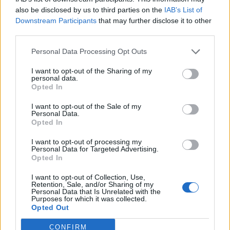
jovens ao mundo do trabalho
also be disclosed by us to third parties on the
IAB’s List of
Downstream Participants
that may further disclose it to other
third parties.
Personal Data Processing Opt Outs
I want to opt-out of the Sharing of my
personal data.
Opted In
I want to opt-out of the Sale of my
Colheita de sangue regressa ao
Personal Data.
Opted In
Hospital Sousa Martins durante o mês
I want to opt-out of processing my
de agosto
Personal Data for Targeted Advertising.
Opted In
I want to opt-out of Collection, Use,
DESTAQUES
Retention, Sale, and/or Sharing of my
Personal Data that Is Unrelated with the
Purposes for which it was collected.
Opted Out
CONFIRM