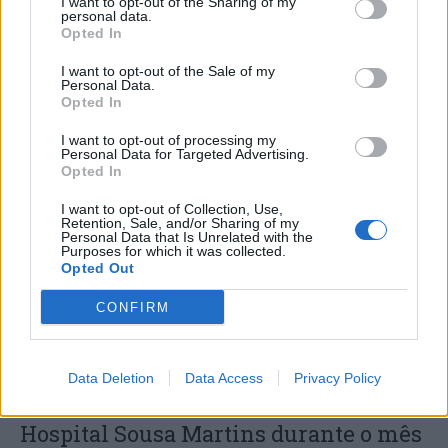
I want to opt-out of the Sharing of my
personal data.
Opted In
I want to opt-out of the Sale of my
Personal Data.
Opted In
Capacita Jovem de Poiares aproxima
I want to opt-out of processing my
Personal Data for Targeted Advertising.
jovens ao mundo do trabalho
Opted In
I want to opt-out of Collection, Use,
Retention, Sale, and/or Sharing of my
Personal Data that Is Unrelated with the
Purposes for which it was collected.
Opted Out
CONFIRM
Data Deletion
Data Access
Privacy Policy
Colheita de sangue regressa ao
Hospital Sousa Martins durante o mês