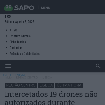
MENU
Sábado, Agosto 8, 2026
A TVC
Estatuto Editorial
Ficha Técnica
Contactos
Agência de Celebridades
TVC TELEVISÃO
Início
REGIÃO CENTRO
LISBOA
REGIÃO CENTRO
LISBOA
ÚLTIMA HORA
Intercetados 19 drones não
autorizados durante