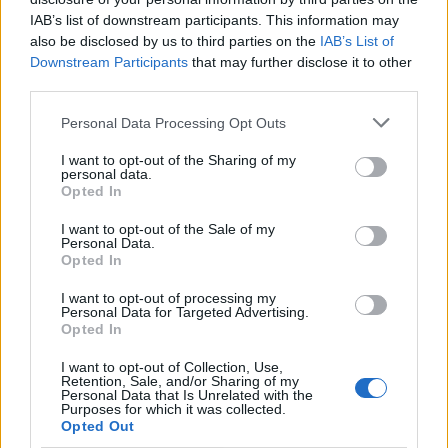
Capacita Jovem de Poiares aproxima
IAB’s list of downstream participants. This information may
jovens ao mundo do trabalho
also be disclosed by us to third parties on the
IAB’s List of
Downstream Participants
that may further disclose it to other
third parties.
Personal Data Processing Opt Outs
I want to opt-out of the Sharing of my
personal data.
Opted In
I want to opt-out of the Sale of my
Personal Data.
Opted In
Colheita de sangue regressa ao
Hospital Sousa Martins durante o mês
I want to opt-out of processing my
Personal Data for Targeted Advertising.
de agosto
Opted In
I want to opt-out of Collection, Use,
Retention, Sale, and/or Sharing of my
Personal Data that Is Unrelated with the
DESTAQUES
Purposes for which it was collected.
Opted Out