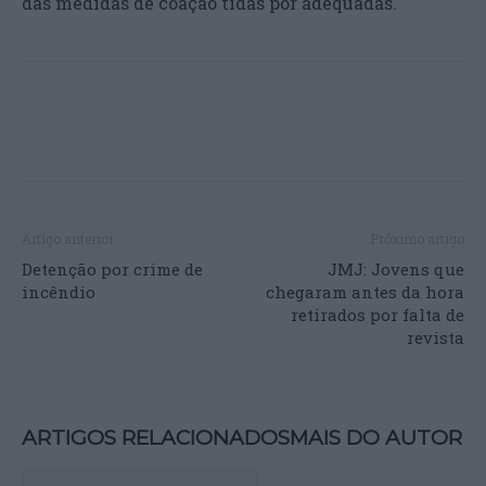
das medidas de coação tidas por adequadas.
Artigo anterior
Próximo artigo
Detenção por crime de
JMJ: Jovens que
incêndio
chegaram antes da hora
retirados por falta de
revista
ARTIGOS RELACIONADOS
MAIS DO AUTOR