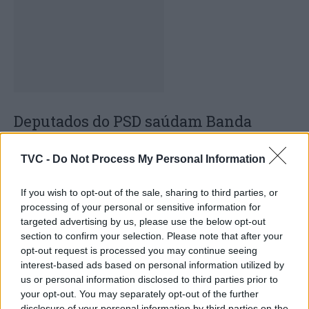
Deputados do PSD saúdam Banda
Sinfónica da ARMAB pelo 1º lugar no
TVC -
Do Not Process My Personal Information
certame internacional de Valência
If you wish to opt-out of the sale, sharing to third parties, or
processing of your personal or sensitive information for
targeted advertising by us, please use the below opt-out
section to confirm your selection. Please note that after your
opt-out request is processed you may continue seeing
interest-based ads based on personal information utilized by
us or personal information disclosed to third parties prior to
your opt-out. You may separately opt-out of the further
disclosure of your personal information by third parties on the