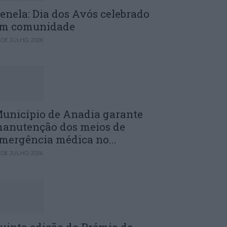
enela: Dia dos Avós celebrado
m comunidade
 DE JULHO, 2026
unicípio de Anadia garante
anutenção dos meios de
mergência médica no...
 DE JULHO, 2026