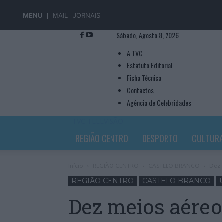
MENU
MAIL
JORNAIS
Sábado, Agosto 8, 2026
A TVC
Estatuto Editorial
Ficha Técnica
Contactos
Agência de Celebridades
TVC TELEVISÃO
REGIÃO CENTRO
DESPORTO
CULTUR
Início
REGIÃO CENTRO
CASTELO BRANCO
Dez 
REGIÃO CENTRO
CASTELO BRANCO
Dez meios aéreo