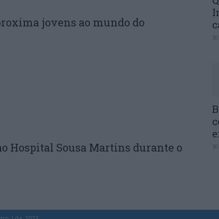
Q
I
proxima jovens ao mundo do
c
30
B
c
e
ao Hospital Sousa Martins durante o
30
tro, Lda. 2023