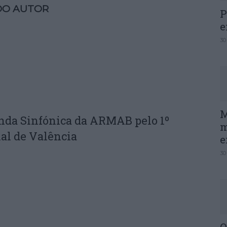
DO AUTOR
P
e
30
M
nda Sinfónica da ARMAB pelo 1º
m
al de Valência
e
30