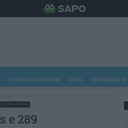
A
TURISMO & GASTRONOMIA
VÍDEOS
RÁDIO MUNDIALFM
meios aéreos e 289 operacionais combatem fogo em Castelo Branco
ÚLTIMA HORA
s e 289