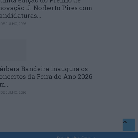
uinta edição do Prémio de
novação J. Norberto Pires com
andidaturas...
 DE JULHO, 2026
árbara Bandeira inaugura os
oncertos da Feira do Ano 2026
m...
 DE JULHO, 2026
Privacidade e Cookies