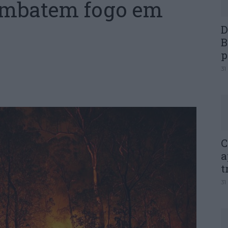
ombatem fogo em
D
B
p
31
C
a
t
31