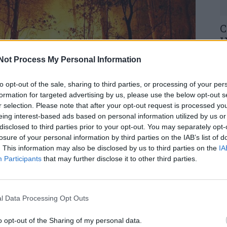
C
H
o
Not Process My Personal Information
30
to opt-out of the sale, sharing to third parties, or processing of your per
formation for targeted advertising by us, please use the below opt-out s
r selection. Please note that after your opt-out request is processed y
eing interest-based ads based on personal information utilized by us or
disclosed to third parties prior to your opt-out. You may separately opt-
poiados por 86 veículos combatem um incêndio
losure of your personal information by third parties on the IAB’s list of
U
 Santo André das Tojeiras, em Castelo Branco,
. This information may also be disclosed by us to third parties on the
IA
M
Participants
that may further disclose it to other third parties.
30
 de Emergência e Proteção Civil de Castelo
om alguma intensidade e ainda não está
l Data Processing Opt Outs
o opt-out of the Sharing of my personal data.