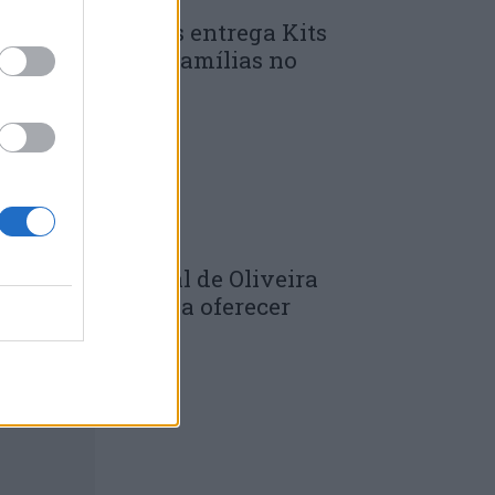
unicípio de Góis entrega Kits
omunitários às famílias no
mbito do...
 DE JULHO, 2026
âmara Municipal de Oliveira
o Hospital volta a oferecer
adernos de...
 DE JULHO, 2026