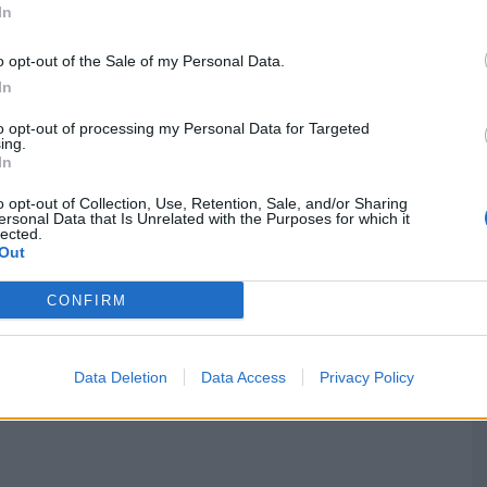
 289 operacionais, apoiados por 86 veículos e
In
M
C
o opt-out of the Sale of my Personal Data.
â
imo da aldeia de Carrascal, Santo André das
In
e o alerta foi dado às 15:09.
30
to opt-out of processing my Personal Data for Targeted
ing.
In
o opt-out of Collection, Use, Retention, Sale, and/or Sharing
ersonal Data that Is Unrelated with the Purposes for which it
lected.
Out
C
d
CONFIRM
c
Próximo artigo
30
Data Deletion
Data Access
Privacy Policy
as
Detido suspeito de atear vários fogos
florestais em Cantanhede