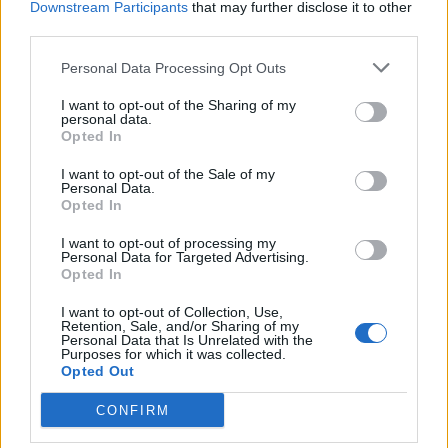
Downstream Participants
that may further disclose it to other
third parties.
Deputados do PSD saúdam Banda
Personal Data Processing Opt Outs
Sinfónica da ARMAB pelo 1º lugar no
I want to opt-out of the Sharing of my
personal data.
certame internacional de Valência
Opted In
I want to opt-out of the Sale of my
Personal Data.
Opted In
I want to opt-out of processing my
Personal Data for Targeted Advertising.
Opted In
I want to opt-out of Collection, Use,
Retention, Sale, and/or Sharing of my
Personal Data that Is Unrelated with the
Capacita Jovem de Poiares aproxima
Purposes for which it was collected.
Opted Out
jovens ao mundo do trabalho
CONFIRM