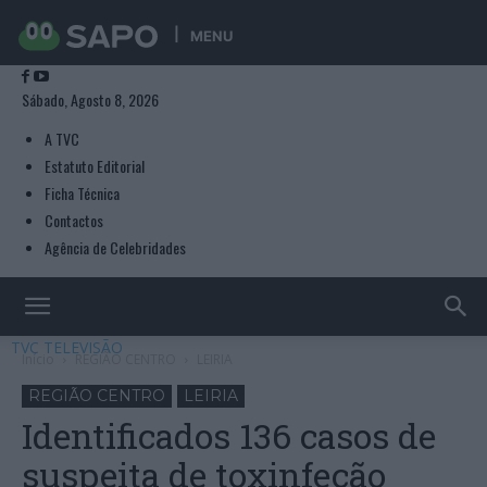
MENU
Sábado, Agosto 8, 2026
A TVC
Estatuto Editorial
Ficha Técnica
Contactos
Agência de Celebridades
TVC TELEVISÃO
Início
REGIÃO CENTRO
LEIRIA
REGIÃO CENTRO
LEIRIA
Identificados 136 casos de
suspeita de toxinfeção