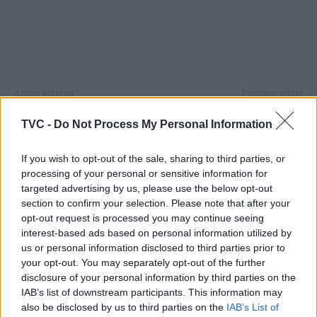
Artigo anterior
Próximo artigo
Urgências. Regime das
Meios aéreos reforçam
TVC -
Do Not Process My Personal Information
horas extras prolongado
combate às chamas em
até final de setembro
Odemira e Ourém
If you wish to opt-out of the sale, sharing to third parties, or
processing of your personal or sensitive information for
targeted advertising by us, please use the below opt-out
section to confirm your selection. Please note that after your
ARTIGOS RELACIONADOS
MAIS DO AUTOR
opt-out request is processed you may continue seeing
interest-based ads based on personal information utilized by
us or personal information disclosed to third parties prior to
your opt-out. You may separately opt-out of the further
disclosure of your personal information by third parties on the
IAB’s list of downstream participants. This information may
also be disclosed by us to third parties on the
IAB’s List of