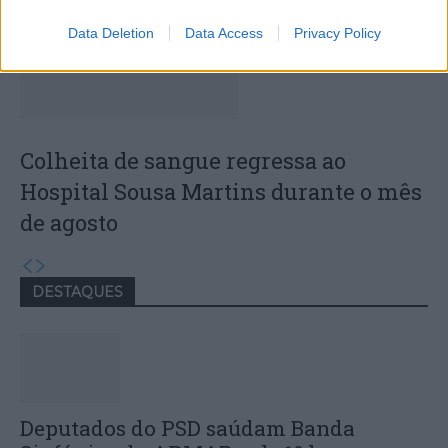
Data Deletion
Data Access
Privacy Policy
Colheita de sangue regressa ao
Hospital Sousa Martins durante o mês
de agosto
DESTAQUES
Deputados do PSD saúdam Banda