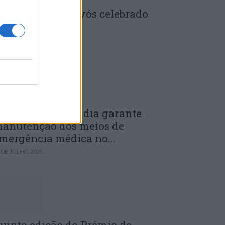
enela: Dia dos Avós celebrado
m comunidade
 DE JULHO, 2026
unicípio de Anadia garante
anutenção dos meios de
mergência médica no...
 DE JULHO, 2026