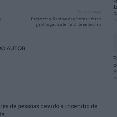
Q
I
Próximo artigo
c
à
Urgências. Regime das horas extras
30
prolongado até final de setembro
DO AUTOR
B
c
e
30
res de pessoas devido a incêndio de
da