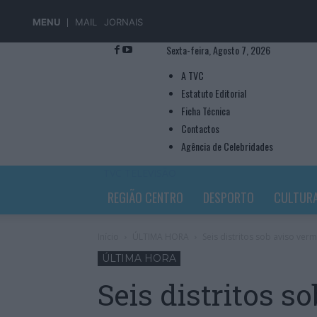
MENU
MAIL
JORNAIS
Sexta-feira, Agosto 7, 2026
A TVC
Estatuto Editorial
Ficha Técnica
Contactos
Agência de Celebridades
TVC TELEVISÃO
REGIÃO CENTRO
DESPORTO
CULTUR
Início
ÚLTIMA HORA
Seis distritos sob aviso ver
ÚLTIMA HORA
Seis distritos s