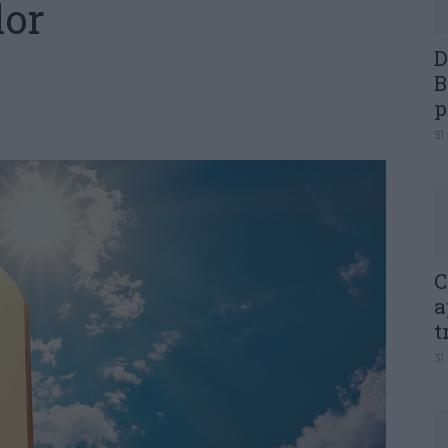
lor
D
B
p
31
C
a
t
31