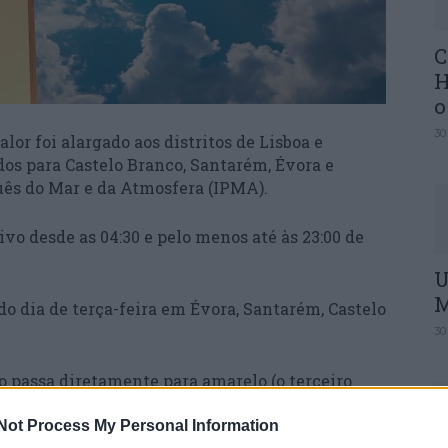
C
H
o
30
lor foi alargado aos distritos de Lisboa e
ados para Castelo Branco, Santarém, Évora e
uês do Mar e da Atmosfera (IPMA).
ivo desde as 04:30 e pelo menos até às 23:00 de
U
M
 do dia de terça-feira em Évora, Santarém, Castelo
30
so passa diretamente para amarelo (o terceiro
 mantendo-se assim pelo menos até final de terça-
Not Process My Personal Information