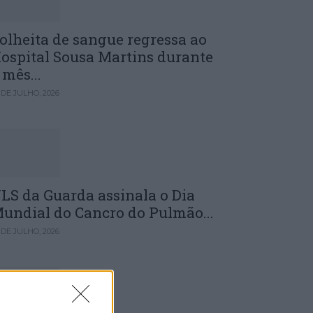
olheita de sangue regressa ao
ospital Sousa Martins durante
 mês...
 DE JULHO, 2026
LS da Guarda assinala o Dia
undial do Cancro do Pulmão...
 DE JULHO, 2026