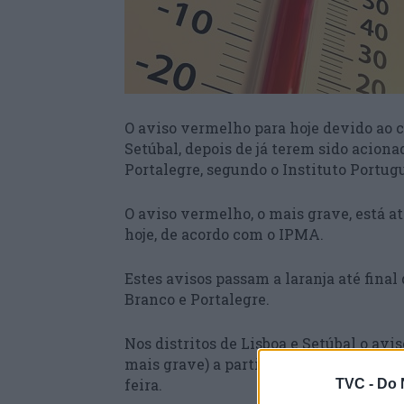
O aviso vermelho para hoje devido ao ca
Setúbal, depois de já terem sido acion
Portalegre, segundo o Instituto Portug
O aviso vermelho, o mais grave, está at
hoje, de acordo com o IPMA.
Estes avisos passam a laranja até final
Branco e Portalegre.
Nos distritos de Lisboa e Setúbal o avi
mais grave) a partir das 23:00 de hoje,
feira.
TVC -
Do 