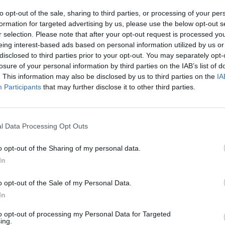
M
ia de hoje estão Braga e Beja, enquanto nos
to opt-out of the sale, sharing to third parties, or processing of your per
formation for targeted advertising by us, please use the below opt-out s
viso laranja mantém-se até final do dia de terça-
C
r selection. Please note that after your opt-out request is processed y
â
eing interest-based ads based on personal information utilized by us or
30
disclosed to third parties prior to your opt-out. You may separately opt-
anja permanece ativo até às 23:00 de quarta-
losure of your personal information by third parties on the IAB’s list of
. This information may also be disclosed by us to third parties on the
IA
Participants
that may further disclose it to other third parties.
l, Faro é o único que não se encontrará nos
so, segundo o IPMA.
C
l Data Processing Opt Outs
os próximos dias, o Governo está a ponderar
d
levado perigo de incêndios rurais, disse hoje a
o opt-out of the Sharing of my personal data.
c
In
30
pelo serviço meteorológico, desde sábado que se
o opt-out of the Sale of my Personal Data.
 valores de temperatura máxima, “salientando-se
In
 com valores observados superiores a 40°C [graus
to opt-out of processing my Personal Data for Targeted
ing.