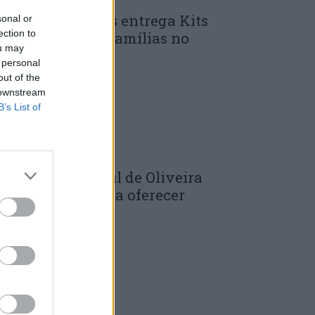
unicípio de Góis entrega Kits
sonal or
ection to
omunitários às famílias no
ou may
mbito do...
 personal
 DE JULHO, 2026
out of the
 downstream
B’s List of
âmara Municipal de Oliveira
o Hospital volta a oferecer
adernos de...
 DE JULHO, 2026