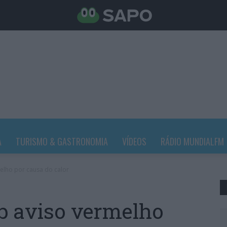
A
TURISMO & GASTRONOMIA
VÍDEOS
RÁDIO MUNDIALFM
melho por causa do calor
ob aviso vermelho