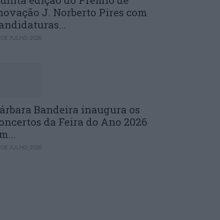
uinta edição do Prémio de
novação J. Norberto Pires com
andidaturas...
 DE JULHO, 2026
árbara Bandeira inaugura os
oncertos da Feira do Ano 2026
m...
 DE JULHO, 2026