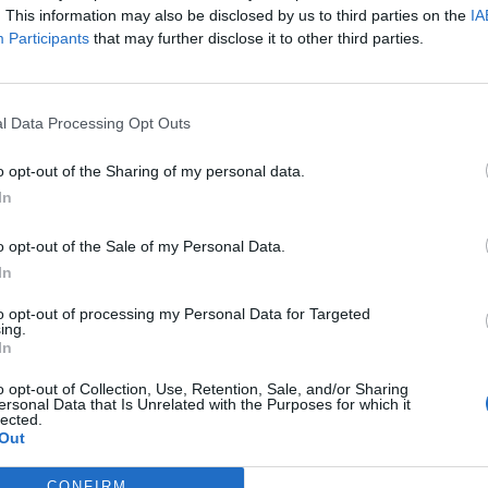
gistaram 14.863 queixas relacionadas com
. This information may also be disclosed by us to third parties on the
IA
M
s meses do ano, mais 490 do que em igual período
Participants
that may further disclose it to other third parties.
C
â
estatísticas relativas aos crimes e homicídios
30
l Data Processing Opt Outs
 doméstica, indica também que estavam detidos
 324 das quais em prisão preventiva e 986 em
o opt-out of the Sharing of my personal data.
In
nho 1.159 arguidos estavam a cumprir medidas de
o opt-out of the Sale of my Personal Data.
a doméstica, 892 dos quais em vigilância
C
In
gual período de 2022.
d
to opt-out of processing my Personal Data for Targeted
c
ing.
final do primeiro semestre, integradas em
In
30
ais em meio prisional e 2.249 na comunidade.
o opt-out of Collection, Use, Retention, Sale, and/or Sharing
ersonal Data that Is Unrelated with the Purposes for which it
rtadas 234 vítimas e foram aplicadas 4.836
lected.
Out
ia no âmbito do crime de violência doméstica.
CONFIRM