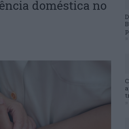
lência doméstica no
D
B
p
31
C
a
t
31