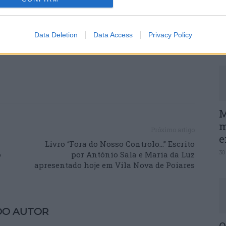
es, 693 crianças e 17 homens, num total de
P
al de Apoio às Vítimas de Violência Doméstica.
e
Data Deletion
Data Access
Privacy Policy
30
M
m
Próximo artigo
e
Livro “Fora do Nosso Controlo…” Escrito
30
o
por António Sala e Maria da Luz
apresentado hoje em Vila Nova de Poiares
DO AUTOR