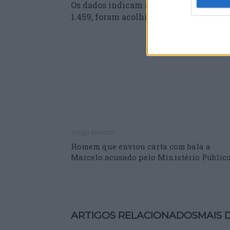
Os dados indicam ainda que 740 mulher
1.459, foram acolhidos na Rede Nacion
Artigo anterior
Homem que enviou carta com bala a
Marcelo acusado pelo Ministério Públic
ARTIGOS RELACIONADOS
MAIS 