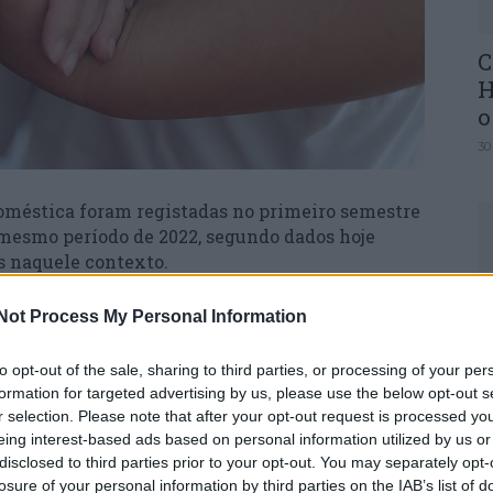
C
H
o
30
doméstica foram registadas no primeiro semestre
 mesmo período de 2022, segundo dados hoje
s naquele contexto.
U
ca, disponível na página da Comissão para a
Not Process My Personal Information
M
), entre janeiro e junho ocorreram 12 homicídios
menos cinco do que no mesmo período do ano
30
to opt-out of the sale, sharing to third parties, or processing of your per
formation for targeted advertising by us, please use the below opt-out s
r selection. Please note that after your opt-out request is processed y
eing interest-based ads based on personal information utilized by us or
ra criança e outro era homem.
disclosed to third parties prior to your opt-out. You may separately opt-
losure of your personal information by third parties on the IAB’s list of