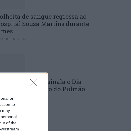
olheita de sangue regressa ao
ospital Sousa Martins durante
 mês...
 DE JULHO, 2026
LS da Guarda assinala o Dia
undial do Cancro do Pulmão...
 DE JULHO, 2026
sonal or
ection to
ou may
 personal
out of the
 downstream