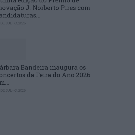
uinta edição do Prémio de
novação J. Norberto Pires com
andidaturas...
 DE JULHO, 2026
árbara Bandeira inaugura os
oncertos da Feira do Ano 2026
m...
 DE JULHO, 2026