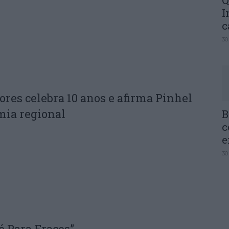
Q
I
c
30
ores celebra 10 anos e afirma Pinhel
mia regional
B
c
e
30
é Para Fracos”