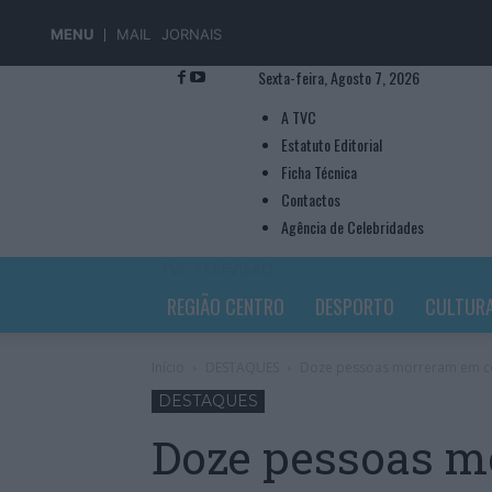
MENU
MAIL
JORNAIS
Sexta-feira, Agosto 7, 2026
A TVC
Estatuto Editorial
Ficha Técnica
Contactos
Agência de Celebridades
TVC TELEVISÃO
REGIÃO CENTRO
DESPORTO
CULTUR
Início
DESTAQUES
Doze pessoas morreram em con
DESTAQUES
Doze pessoas 