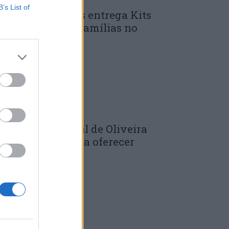
B’s List of
unicípio de Góis entrega Kits
omunitários às famílias no
mbito do...
 DE JULHO, 2026
âmara Municipal de Oliveira
o Hospital volta a oferecer
adernos de...
 DE JULHO, 2026