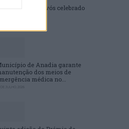
enela: Dia dos Avós celebrado
m comunidade
 DE JULHO, 2026
unicípio de Anadia garante
anutenção dos meios de
mergência médica no...
 DE JULHO, 2026