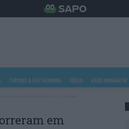
A
TURISMO & GASTRONOMIA
VÍDEOS
RÁDIO MUNDIALFM
texto de violência doméstica no 1.º semestre
morreram em