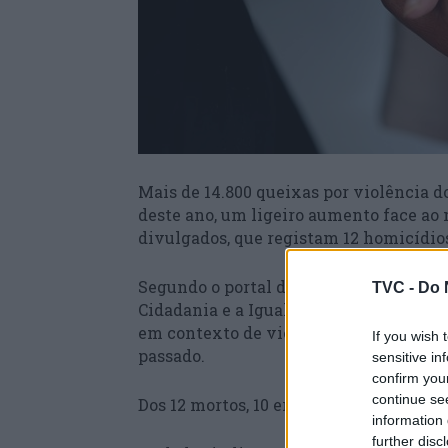
Mais de 14.800 queixas por violência 
deste ano, um ligeiro aumento face ao
divulgados, que registam 12 homicídio
Segundo o portal da violência domésti
TVC -
Do 
Cidadania e a Igualdade de Género (CIG
em contexto de violência doméstica, 
If you wish 
passado.
sensitive in
confirm you
continue se
Dos 12 mortos, 10 eram mulheres, um e
information 
further disc