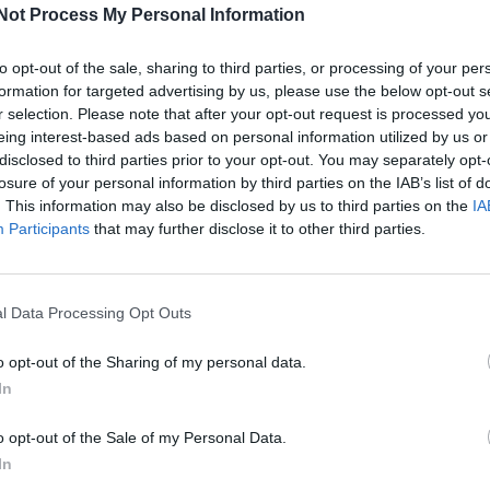
ooperação estabelecido entre a Câmara
Not Process My Personal Information
M
mónica Idanhense.
C
to opt-out of the sale, sharing to third parties, or processing of your per
â
nos horários dos jardins de infância e das
formation for targeted advertising by us, please use the below opt-out s
 pela mão da Filarmónica Idanhense, em
r selection. Please note that after your opt-out request is processed y
30
grupamento de Escolas José Silvestre Ribeiro.
eing interest-based ads based on personal information utilized by us or
disclosed to third parties prior to your opt-out. You may separately opt-
losure of your personal information by third parties on the IAB’s list of
io de Idanha-a-Nova, Armindo Jacinto, “a
. This information may also be disclosed by us to third parties on the
IA
e de Cidades Criativas da UNESCO, na área da
Participants
that may further disclose it to other third parties.
de de promover uma estratégia de
nsão da música assume um papel de relevo”.
C
d
l Data Processing Opt Outs
ca Idanhense conta com dois professores
c
rta qualitativa dos seus quadros e das suas
30
o opt-out of the Sharing of my personal data.
In
oz e no canto, interligando-se com o corpo e o
o opt-out of the Sale of my Personal Data.
são de reportório, as práticas instrumentais
In
tação e a criação são atividades inerentes a esta