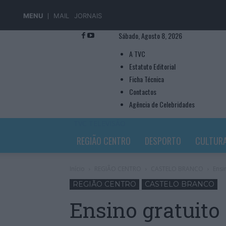
MENU
MAIL
JORNAIS
Sábado, Agosto 8, 2026
A TVC
Estatuto Editorial
Ficha Técnica
Contactos
Agência de Celebridades
TVC TELEVISÃO
REGIÃO CENTRO
DESPORTO
CULTUR
Início
REGIÃO CENTRO
CASTELO BRANCO
Ensi
REGIÃO CENTRO
CASTELO BRANCO
Ensino gratuito