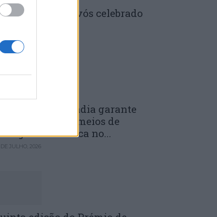
enela: Dia dos Avós celebrado
m comunidade
 DE JULHO, 2026
unicípio de Anadia garante
anutenção dos meios de
mergência médica no...
 DE JULHO, 2026