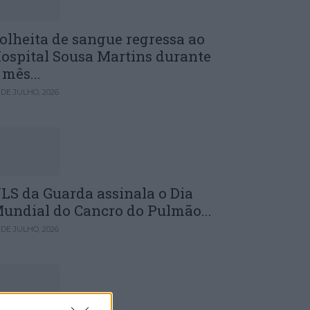
olheita de sangue regressa ao
ospital Sousa Martins durante
 mês...
 DE JULHO, 2026
LS da Guarda assinala o Dia
undial do Cancro do Pulmão...
 DE JULHO, 2026