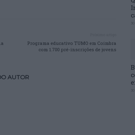
Q
I
c
30
Próximo artigo
na
Programa educativo TUMO em Coimbra
com 1.700 pré-inscrições de jovens
B
c
DO AUTOR
e
30