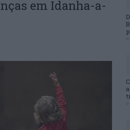
anças em Idanha-a-
D
B
p
31
C
a
t
31