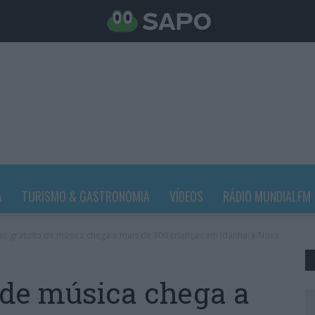
A
TURISMO & GASTRONOMIA
VÍDEOS
RÁDIO MUNDIALFM
no gratuito de música chega a mais de 300 crianças em Idanha-a-Nova
 de música chega a