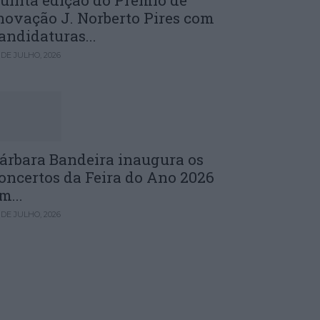
uinta edição do Prémio de
novação J. Norberto Pires com
andidaturas...
 DE JULHO, 2026
árbara Bandeira inaugura os
oncertos da Feira do Ano 2026
m...
 DE JULHO, 2026