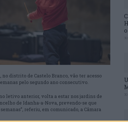
C
H
o
30
no distrito de Castelo Branco, vão ter acesso
U
 semanas pelo segundo ano consecutivo.
M
30
 letivo anterior, volta a estar nos jardins de
 concelho de Idanha-a-Nova, prevendo-se que
s semanas”, referiu, em comunicado, a Câmara