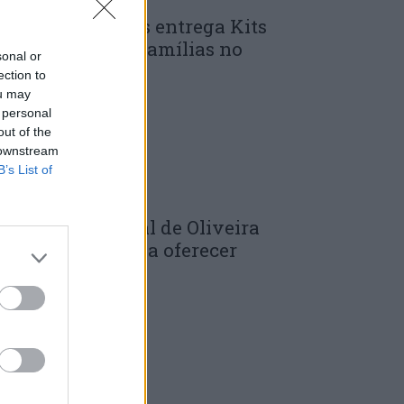
unicípio de Góis entrega Kits
omunitários às famílias no
sonal or
mbito do...
ection to
ou may
 DE JULHO, 2026
 personal
out of the
 downstream
B’s List of
âmara Municipal de Oliveira
o Hospital volta a oferecer
adernos de...
 DE JULHO, 2026