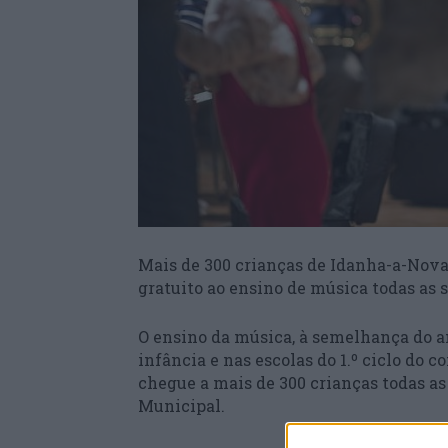
Mais de 300 crianças de Idanha-a-Nova, 
gratuito ao ensino de música todas as
O ensino da música, à semelhança do ano
infância e nas escolas do 1.º ciclo do
chegue a mais de 300 crianças todas a
Municipal.