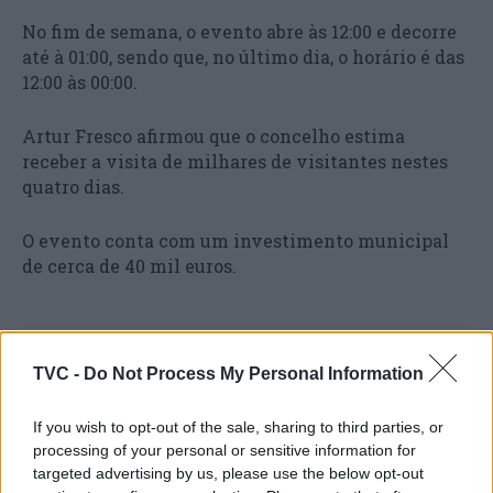
No fim de semana, o evento abre às 12:00 e decorre
até à 01:00, sendo que, no último dia, o horário é das
12:00 às 00:00.
Artur Fresco afirmou que o concelho estima
receber a visita de milhares de visitantes nestes
quatro dias.
O evento conta com um investimento municipal
de cerca de 40 mil euros.
TVC -
Do Not Process My Personal Information
If you wish to opt-out of the sale, sharing to third parties, or
processing of your personal or sensitive information for
targeted advertising by us, please use the below opt-out