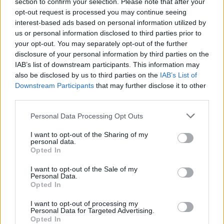
section to confirm your selection. Please note that after your
Artigo anterior
Próximo artigo
opt-out request is processed you may continue seeing
Fundão prepara criação da
Águas do Centro Litoral
interest-based ads based on personal information utilized by
Casa Amália Rodrigues
reformula sistemas de
us or personal information disclosed to third parties prior to
telegestão do Lis e da Ria
your opt-out. You may separately opt-out of the further
disclosure of your personal information by third parties on the
IAB’s list of downstream participants. This information may
also be disclosed by us to third parties on the
IAB’s List of
ARTIGOS RELACIONADOS
MAIS DO AUTOR
Downstream Participants
that may further disclose it to other
third parties.
Personal Data Processing Opt Outs
I want to opt-out of the Sharing of my
personal data.
Opted In
I want to opt-out of the Sale of my
Personal Data.
Opted In
Deputados do PSD saúdam Banda
I want to opt-out of processing my
Sinfónica da ARMAB pelo 1º lugar no
Personal Data for Targeted Advertising.
Opted In