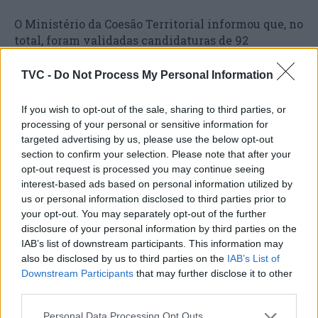
O Ministério da Coesão Territorial informou que, no
total, foram validadas candidaturas de 92
municípios.
TVC -
Do Not Process My Personal Information
Vários distritos do continente foram afetados por
chuvas fortes entre o final de 2022 e o início deste
If you wish to opt-out of the sale, sharing to third parties, or
ano, com grandes inundações, estragos em
processing of your personal or sensitive information for
estradas, comércio e habitações, e dezenas de
targeted advertising by us, please use the below opt-out
section to confirm your selection. Please note that after your
desalojados.
opt-out request is processed you may continue seeing
interest-based ads based on personal information utilized by
us or personal information disclosed to third parties prior to
your opt-out. You may separately opt-out of the further
disclosure of your personal information by third parties on the
IAB’s list of downstream participants. This information may
also be disclosed by us to third parties on the
IAB’s List of
Downstream Participants
that may further disclose it to other
third parties.
Artigo anterior
Próximo artigo
Personal Data Processing Opt Outs