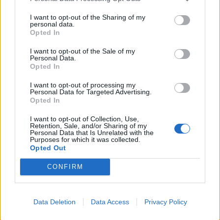
PSP fez (no total) 89
Escola de Jazz de Leiria
I want to opt-out of the Sharing of my
detenções no último fim de
nasce para formar
personal data.
semana em Lisboa
músicos e público
Opted In
I want to opt-out of the Sale of my
Personal Data.
Opted In
ARTIGOS RELACIONADOS
MAIS DO AUTOR
I want to opt-out of processing my
Personal Data for Targeted Advertising.
Opted In
I want to opt-out of Collection, Use,
Retention, Sale, and/or Sharing of my
Personal Data that Is Unrelated with the
Purposes for which it was collected.
Opted Out
CONFIRM
Deputados do PSD saúdam Banda
Sinfónica da ARMAB pelo 1º lugar no
Data Deletion
Data Access
Privacy Policy
certame internacional de Valência