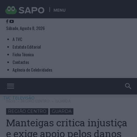
MENU
Sábado, Agosto 8, 2026
A TVC
Estatuto Editorial
Ficha Técnica
Contactos
Agência de Celebridades
TVC TELEVISÃO
Início
REGIÃO CENTRO
GUARDA
REGIÃO CENTRO
GUARDA
Manteigas critica injustiça
e exige apoio pelos danos