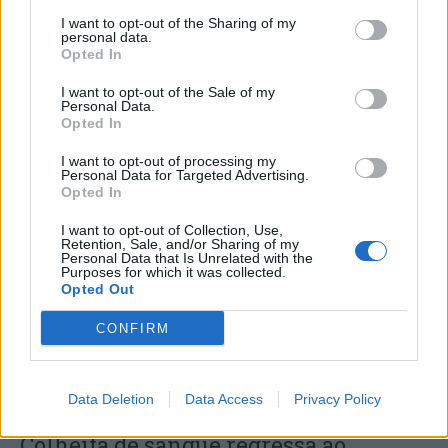
I want to opt-out of the Sharing of my
personal data.
Opted In
I want to opt-out of the Sale of my
Personal Data.
Opted In
I want to opt-out of processing my
Personal Data for Targeted Advertising.
Capacita Jovem de Poiares aproxima
Opted In
jovens ao mundo do trabalho
I want to opt-out of Collection, Use,
Retention, Sale, and/or Sharing of my
Personal Data that Is Unrelated with the
Purposes for which it was collected.
Opted Out
CONFIRM
Data Deletion
Data Access
Privacy Policy
Colheita de sangue regressa ao