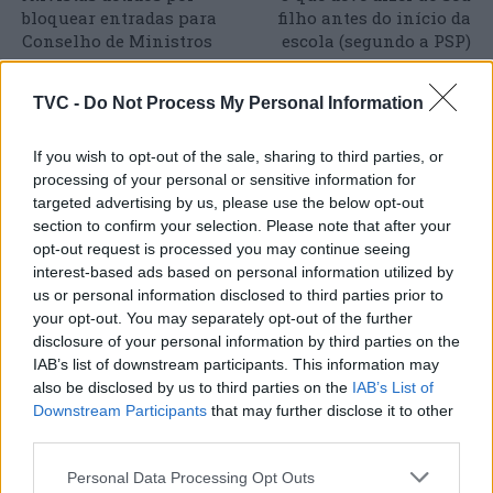
bloquear entradas para
filho antes do início da
Conselho de Ministros
escola (segundo a PSP)
TVC -
Do Not Process My Personal Information
ARTIGOS RELACIONADOS
MAIS DO AUTOR
If you wish to opt-out of the sale, sharing to third parties, or
processing of your personal or sensitive information for
targeted advertising by us, please use the below opt-out
section to confirm your selection. Please note that after your
opt-out request is processed you may continue seeing
interest-based ads based on personal information utilized by
us or personal information disclosed to third parties prior to
your opt-out. You may separately opt-out of the further
disclosure of your personal information by third parties on the
IAB’s list of downstream participants. This information may
Deputados do PSD saúdam Banda
also be disclosed by us to third parties on the
IAB’s List of
Downstream Participants
that may further disclose it to other
Sinfónica da ARMAB pelo 1º lugar no
third parties.
certame internacional de Valência
Personal Data Processing Opt Outs