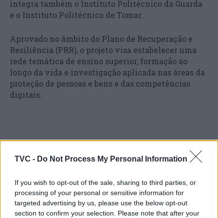
integra também o Instituto Politécnico da Guarda
e o Instituto Politécnico de Tomar.
Aprovado no âmbito do Plano de Recuperação e
Resiliência (PRR), o projeto visa estabelecer uma
rede temática de ensino superior, formação ao
longo da vida e investigação aplicada nas áreas da
proteção de pessoas e bens e das competências
digitais.
TVC -
Do Not Process My Personal Information
If you wish to opt-out of the sale, sharing to third parties, or
processing of your personal or sensitive information for
Artigo anterior
Próximo artigo
targeted advertising by us, please use the below opt-out
Politécnico da Guarda
section to confirm your selection. Please note that after your
‘Operação Vindimas’. ASAE