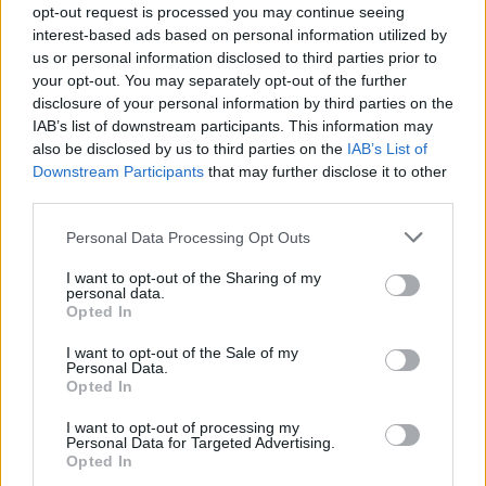
critica alteração de regras
opt-out request is processed you may continue seeing
controla mais de 215
na admissão de alunos
interest-based ads based on personal information utilized by
toneladas de uva
estrangeiros
us or personal information disclosed to third parties prior to
your opt-out. You may separately opt-out of the further
disclosure of your personal information by third parties on the
IAB’s list of downstream participants. This information may
also be disclosed by us to third parties on the
IAB’s List of
ARTIGOS RELACIONADOS
MAIS DO AUTOR
Downstream Participants
that may further disclose it to other
third parties.
Personal Data Processing Opt Outs
I want to opt-out of the Sharing of my
personal data.
Opted In
I want to opt-out of the Sale of my
Personal Data.
Opted In
Deputados do PSD saúdam Banda
Sinfónica da ARMAB pelo 1º lugar no
I want to opt-out of processing my
Personal Data for Targeted Advertising.
certame internacional de Valência
Opted In