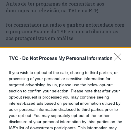
Antes de ter programas de comentário aos
domingos na televisão, na TVI e na RTP,
foi comentador na rádio e ganhou notoriedade com
o programa Exame da TSF em que atribuía notas
aos protagonistas em análise.
Enquanto Presidente da República, tem expressado
TVC -
Do Not Process My Personal Information
preocupação com as dificuldades económica
financeiras da comunicação social em Portugal,
realçando a importância de um jornalismo livre e
If you wish to opt-out of the sale, sharing to third parties, or
processing of your personal or sensitive information for
forte para a democracia.
targeted advertising by us, please use the below opt-out
section to confirm your selection. Please note that after your
Em janeiro de 2017, foi ao 4.º Congresso dos
opt-out request is processed you may continue seeing
Jornalistas pedir-lhes que não desanimem e sejam
interest-based ads based on personal information utilized by
“um anti-poder”.
us or personal information disclosed to third parties prior to
your opt-out. You may separately opt-out of the further
disclosure of your personal information by third parties on the
IAB’s list of downstream participants. This information may