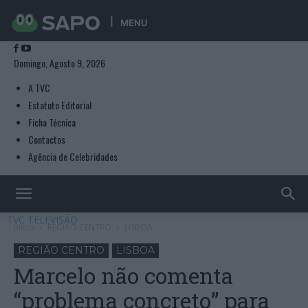
MENU
Domingo, Agosto 9, 2026
A TVC
Estatuto Editorial
Ficha Técnica
Contactos
Agência de Celebridades
TVC TELEVISÃO
Início
REGIÃO CENTRO
LISBOA
REGIÃO CENTRO
LISBOA
Marcelo não comenta
“problema concreto” para