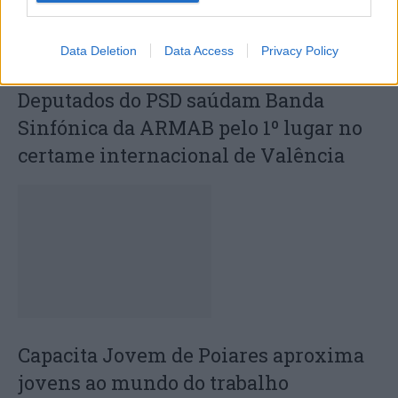
Data Deletion
Data Access
Privacy Policy
Deputados do PSD saúdam Banda
Sinfónica da ARMAB pelo 1º lugar no
certame internacional de Valência
Capacita Jovem de Poiares aproxima
jovens ao mundo do trabalho