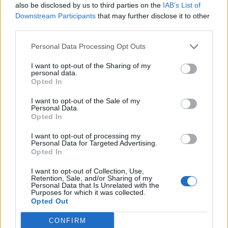
also be disclosed by us to third parties on the
IAB’s List of
Downstream Participants
that may further disclose it to other
third parties.
Personal Data Processing Opt Outs
I want to opt-out of the Sharing of my
Artigo anterior
Próximo artigo
personal data.
Opted In
Cemitério português de
Santa Maria da Feira:
Richebourg em França é
FIMUV com Enrico Onofri,
I want to opt-out of the Sale of my
Património Mundial
MozART, Fado Bicha e
Personal Data.
Sofia Escobar entre 14
Opted In
concertos
I want to opt-out of processing my
Personal Data for Targeted Advertising.
Opted In
I want to opt-out of Collection, Use,
ARTIGOS RELACIONADOS
MAIS DO AUTOR
Retention, Sale, and/or Sharing of my
Personal Data that Is Unrelated with the
Purposes for which it was collected.
Opted Out
CONFIRM