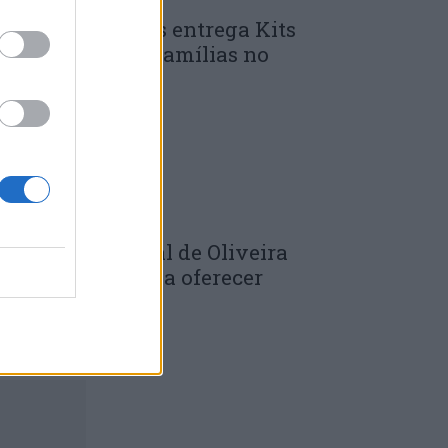
unicípio de Góis entrega Kits
omunitários às famílias no
mbito do...
 DE JULHO, 2026
âmara Municipal de Oliveira
o Hospital volta a oferecer
adernos de...
 DE JULHO, 2026