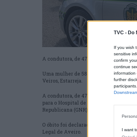
TVC -
Do 
If you wish 
sensitive in
A condutora, de 47 anos, terá ficado “
confirm you
continue se
Uma mulher de 58 anos morreu atropelad
information 
further disc
Veiros, Estarreja.
participants
Downstream 
A condutora, de 47 anos, terá ficado “
para o Hospital de Aveiro, “sem ferime
Republicana (GNR) à
TVC
.
Persona
O óbito foi declarado no local, tendo o
I want t
Legal de Aveiro.