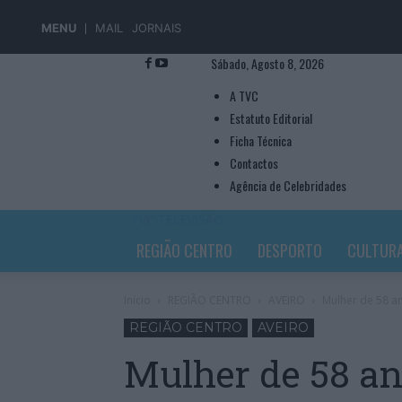
MENU
MAIL
JORNAIS
Sábado, Agosto 8, 2026
A TVC
Estatuto Editorial
Ficha Técnica
Contactos
Agência de Celebridades
TVC TELEVISÃO
REGIÃO CENTRO
DESPORTO
CULTUR
Início
REGIÃO CENTRO
AVEIRO
Mulher de 58 a
REGIÃO CENTRO
AVEIRO
Mulher de 58 a