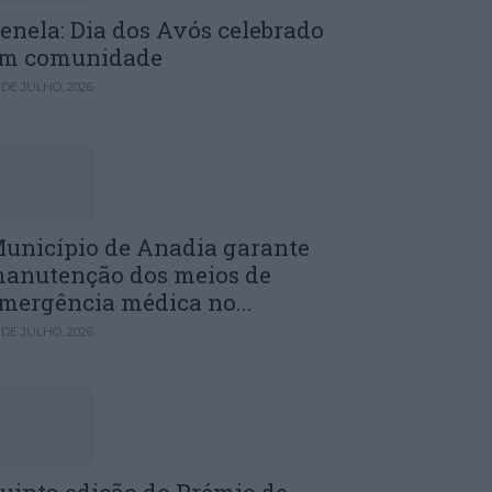
enela: Dia dos Avós celebrado
m comunidade
 DE JULHO, 2026
unicípio de Anadia garante
anutenção dos meios de
mergência médica no...
 DE JULHO, 2026