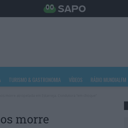
A
TURISMO & GASTRONOMIA
VÍDEOS
RÁDIO MUNDIALFM
nos morre atropelada em Estarreja. Condutora “em choque”
nos morre