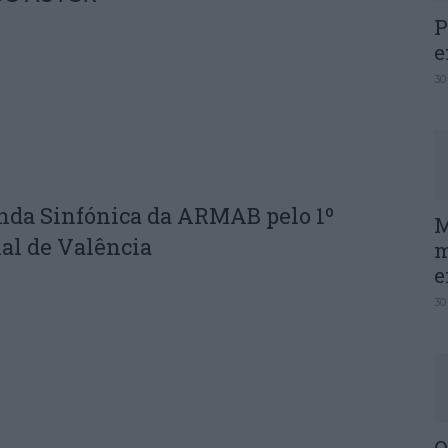
P
e
30
nda Sinfónica da ARMAB pelo 1º
M
al de Valência
m
e
30