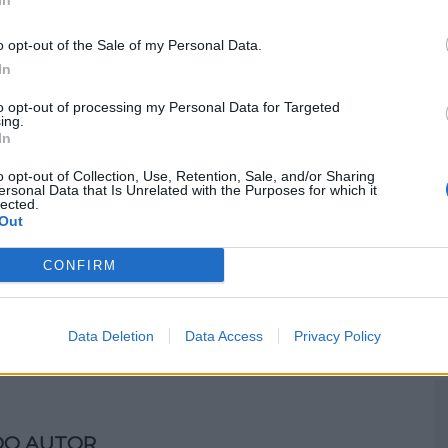
In
M
ue foi um acidente que mobilizou oito
o opt-out of the Sale of my Personal Data.
C
les dos Bombeiros Voluntários de Estarreja e do
In
â
to opt-out of processing my Personal Data for Targeted
30
ing.
In
o opt-out of Collection, Use, Retention, Sale, and/or Sharing
ersonal Data that Is Unrelated with the Purposes for which it
lected.
Out
C
CONFIRM
d
c
Próximo artigo
a-
Um terço das crianças sem acesso gratuito
30
Data Deletion
Data Access
Privacy Policy
a fruta ou hortícolas na escola
DO AUTOR