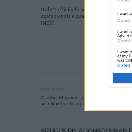
Opted 
O alerta foi dado pelas 8h05, naquele q
I want t
operacionais e quatro veículos, entre e
Opted 
INEM.
I want 
Advertis
Opted 
I want t
of my P
was col
Opted 
Artigo anterior
Anadia: Movimento Sénior é Vida associ
se à Semana Europeia do Desporto
ARTIGOS RELACIONADOS
MAIS 