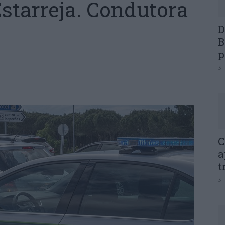
starreja. Condutora
D
B
p
31
C
a
t
31