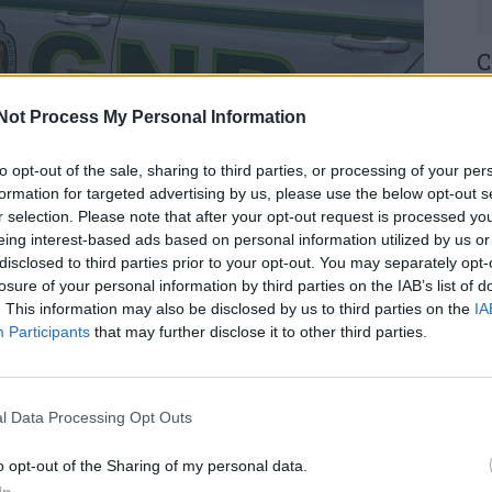
C
H
o
Not Process My Personal Information
30
to opt-out of the sale, sharing to third parties, or processing of your per
formation for targeted advertising by us, please use the below opt-out s
em choque” e desmaiado.
r selection. Please note that after your opt-out request is processed y
eing interest-based ads based on personal information utilized by us or
a, esta quarta-feira, por um veículo ligeiro, em
disclosed to third parties prior to your opt-out. You may separately opt-
losure of your personal information by third parties on the IAB’s list of
U
. This information may also be disclosed by us to third parties on the
IA
M
Participants
that may further disclose it to other third parties.
em choque” e desmaiado, pelo que foi transportada
30
ntos”, adiantou fonte da Guarda Nacional
l Data Processing Opt Outs
 corpo sido transportado para o Gabinete Médico-
o opt-out of the Sharing of my personal data.