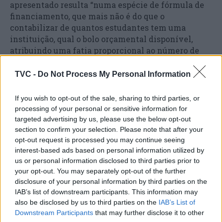
apresentado resulta “numa espécie de fórmula de
financiamento, que mais não é do que o
contabilizar de quantos estudantes tem uma
instituição, qual o bolo orçamental disponível,
atribuindo uma fatia proporcional ao número de
estudantes”.
TVC -
Do Not Process My Personal Information
“Poderia elaborar bastante sobre as fragilidades
desta solução, mas o certo é que este foi o mínimo
If you wish to opt-out of the sale, sharing to third parties, or
denominador comum encontrado. Funcionará
processing of your personal or sensitive information for
certamente com mais ou menos ajustes até ao fim
targeted advertising by us, please use the below opt-out
section to confirm your selection. Please note that after your
da legislatura, mas dificilmente aguentará até ao
opt-out request is processed you may continue seeing
final da década sem danos colaterais”, criticou.
interest-based ads based on personal information utilized by
us or personal information disclosed to third parties prior to
your opt-out. You may separately opt-out of the further
disclosure of your personal information by third parties on the
IAB’s list of downstream participants. This information may
also be disclosed by us to third parties on the
IAB’s List of
Downstream Participants
that may further disclose it to other