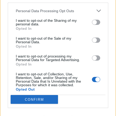
third parties.
Personal Data Processing Opt Outs
Artigo anterior
Próximo artigo
I want to opt-out of the Sharing of my
Pedro Mafama e Fernando
Anadia: Movimento Sénior
personal data.
Daniel atuam em Penela
é Vida associa-se à
Opted In
nas festas de São Miguel
Semana Europeia do
Desporto
I want to opt-out of the Sale of my
Personal Data.
Opted In
I want to opt-out of processing my
Personal Data for Targeted Advertising.
ARTIGOS RELACIONADOS
MAIS DO AUTOR
Opted In
I want to opt-out of Collection, Use,
Retention, Sale, and/or Sharing of my
Personal Data that Is Unrelated with the
Purposes for which it was collected.
Opted Out
CONFIRM