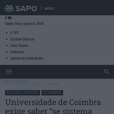
MENU
Quinta-feira, Agosto 6, 2026
A TVC
Estatuto Editorial
Ficha Técnica
Contactos
Agência de Celebridades
TVC TELEVISÃO
Início
REGIÃO CENTRO
COIMBRA
REGIÃO CENTRO
COIMBRA
Universidade de Coimbra
exige saber “se sistema