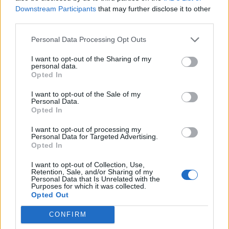
Downstream Participants
that may further disclose it to other
third parties.
Personal Data Processing Opt Outs
I want to opt-out of the Sharing of my
personal data.
Opted In
Colheita de sangue regressa ao
I want to opt-out of the Sale of my
Personal Data.
Hospital Sousa Martins durante o mês
Opted In
de agosto
I want to opt-out of processing my
Personal Data for Targeted Advertising.
Opted In
DESTAQUES
I want to opt-out of Collection, Use,
Retention, Sale, and/or Sharing of my
Personal Data that Is Unrelated with the
Purposes for which it was collected.
Opted Out
CONFIRM
Deputados do PSD saúdam Banda