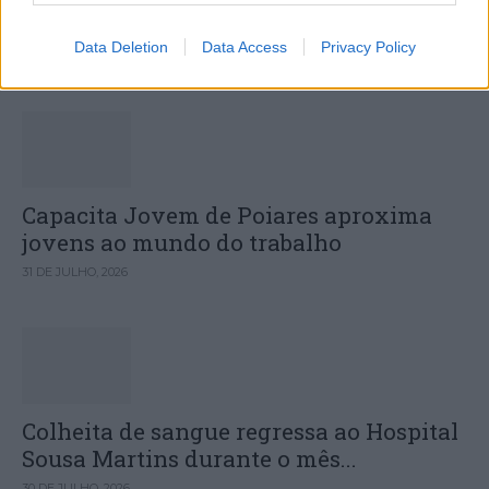
Sinfónica da ARMAB pelo 1º lugar...
Data Deletion
Data Access
Privacy Policy
31 DE JULHO, 2026
Capacita Jovem de Poiares aproxima
jovens ao mundo do trabalho
31 DE JULHO, 2026
Colheita de sangue regressa ao Hospital
Sousa Martins durante o mês...
30 DE JULHO, 2026