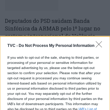
Deputados do PSD saúdam Banda
Sinfónica da ARMAB pelo 1º lugar no
certame internacional de Valência
TVC -
Do Not Process My Personal Information
If you wish to opt-out of the sale, sharing to third parties, or
processing of your personal or sensitive information for
targeted advertising by us, please use the below opt-out
section to confirm your selection. Please note that after your
opt-out request is processed you may continue seeing
interest-based ads based on personal information utilized by
us or personal information disclosed to third parties prior to
Capacita Jovem de Poiares aproxima
your opt-out. You may separately opt-out of the further
jovens ao mundo do trabalho
disclosure of your personal information by third parties on the
IAB’s list of downstream participants. This information may
also be disclosed by us to third parties on the
IAB’s List of