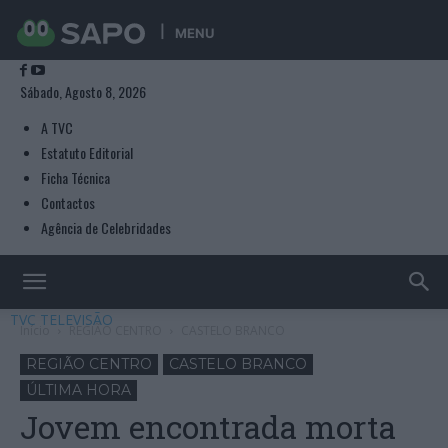
MENU
Sábado, Agosto 8, 2026
A TVC
Estatuto Editorial
Ficha Técnica
Contactos
Agência de Celebridades
TVC TELEVISÃO
Início
REGIÃO CENTRO
CASTELO BRANCO
REGIÃO CENTRO
CASTELO BRANCO
ÚLTIMA HORA
Jovem encontrada morta