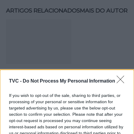
ARTIGOS RELACIONADOS
MAIS DO AUTOR
Deputados do PSD saúdam Banda
TVC -
Do Not Process My Personal Information
Sinfónica da ARMAB pelo 1º lugar no
certame internacional de Valência
If you wish to opt-out of the sale, sharing to third parties, or
processing of your personal or sensitive information for
targeted advertising by us, please use the below opt-out
section to confirm your selection. Please note that after your
opt-out request is processed you may continue seeing
interest-based ads based on personal information utilized by
us or personal information disclosed to third parties prior to