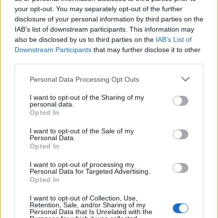
your opt-out. You may separately opt-out of the further
disclosure of your personal information by third parties on the
IAB’s list of downstream participants. This information may
also be disclosed by us to third parties on the
IAB’s List of
Capacita Jovem de Poiares aproxima
Downstream Participants
that may further disclose it to other
jovens ao mundo do trabalho
third parties.
Personal Data Processing Opt Outs
I want to opt-out of the Sharing of my
personal data.
Opted In
I want to opt-out of the Sale of my
Personal Data.
Opted In
I want to opt-out of processing my
Colheita de sangue regressa ao
Personal Data for Targeted Advertising.
Opted In
Hospital Sousa Martins durante o mês
de agosto
I want to opt-out of Collection, Use,
Retention, Sale, and/or Sharing of my
Personal Data that Is Unrelated with the