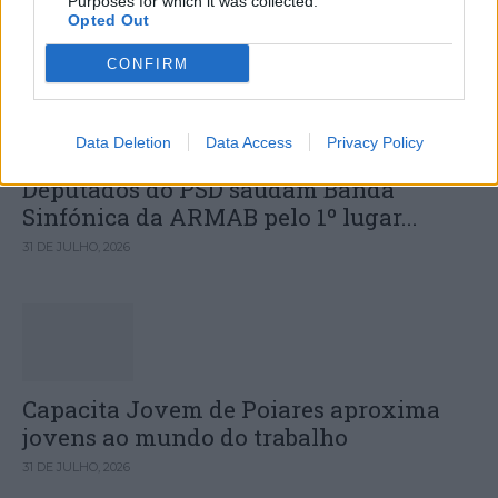
Purposes for which it was collected.
Opted Out
DESTAQUES
CONFIRM
Data Deletion
Data Access
Privacy Policy
Deputados do PSD saúdam Banda
Sinfónica da ARMAB pelo 1º lugar...
31 DE JULHO, 2026
Capacita Jovem de Poiares aproxima
jovens ao mundo do trabalho
31 DE JULHO, 2026