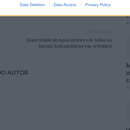
Data Deletion
Data Access
Privacy Policy
P
e
30
Próximo artigo
Quantidade de água desceu em todas as
bacias hidrográficas em setembro
M
m
DO AUTOR
e
30