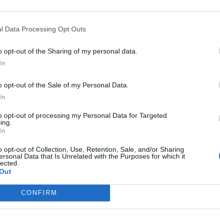
áximo, a que ao que a
TVC
teve acesso, os três
M
 esquadra do Rato.
C
l Data Processing Opt Outs
â
gurança Pública de Lisboa para confirmar as
os mas, até ao momento, tal não foi possível.
o opt-out of the Sharing of my personal data.
30
In
o opt-out of the Sale of my Personal Data.
In
to opt-out of processing my Personal Data for Targeted
C
ing.
ativistas do Climáximo em dois dias. Recorde-se
In
d
ens bloqueou a Segunda Circular, também em
c
o opt-out of Collection, Use, Retention, Sale, and/or Sharing
ze pessoas foram detidas e vão ser esta quarta-
ersonal Data that Is Unrelated with the Purposes for which it
30
lected.
Out
CONFIRM