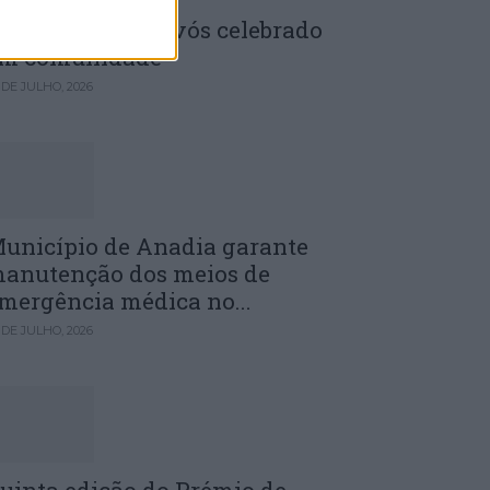
enela: Dia dos Avós celebrado
m comunidade
 DE JULHO, 2026
unicípio de Anadia garante
anutenção dos meios de
mergência médica no...
 DE JULHO, 2026