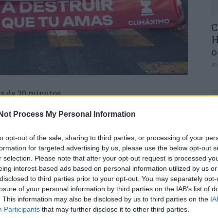
C
H
o
30
s de 20 minutos.
Not Process My Personal Information
 quarta-feira detidos pela Polícia de Segurança
lação ao trânsito, durante mais de 20 minutos, na
U
to opt-out of the sale, sharing to third parties, or processing of your per
M
formation for targeted advertising by us, please use the below opt-out s
r selection. Please note that after your opt-out request is processed y
30
00, quando estes se sentaram no chão e
eing interest-based ads based on personal information utilized by us or
 a destruir tudo o que amas”. Durante a
disclosed to third parties prior to your opt-out. You may separately opt-
íram panfletos onde se podia ler: “Sabendo o que
losure of your personal information by third parties on the IAB’s list of
 fazer?”.
. This information may also be disclosed by us to third parties on the
IA
Participants
that may further disclose it to other third parties.