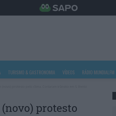
A
TURISMO & GASTRONOMIA
VÍDEOS
RÁDIO MUNDIALFM
 (novo) protesto pelo clima. Cortaram trânsito em S. Bento
 (novo) protesto