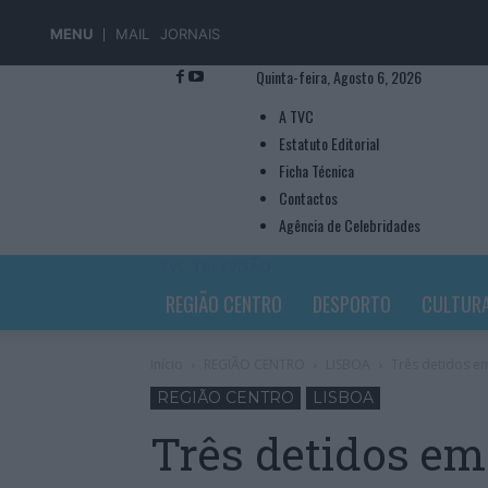
MENU
MAIL
JORNAIS
Quinta-feira, Agosto 6, 2026
A TVC
Estatuto Editorial
Ficha Técnica
Contactos
Agência de Celebridades
TVC TELEVISÃO
REGIÃO CENTRO
DESPORTO
CULTUR
Início
REGIÃO CENTRO
LISBOA
Três detidos em
REGIÃO CENTRO
LISBOA
Três detidos em