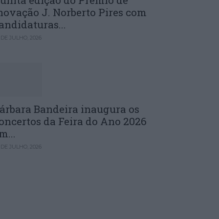
uinta edição do Prémio de
novação J. Norberto Pires com
andidaturas...
 DE JULHO, 2026
árbara Bandeira inaugura os
oncertos da Feira do Ano 2026
m...
 DE JULHO, 2026