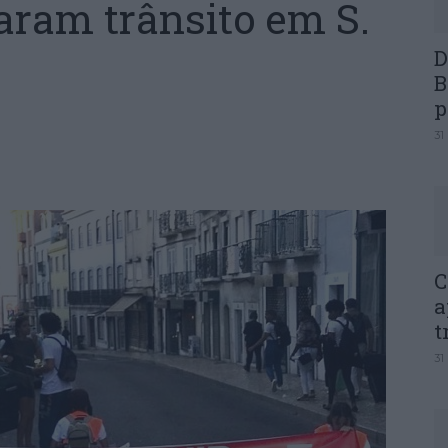
taram trânsito em S.
D
B
p
31
C
a
t
31