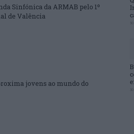
Q
nda Sinfónica da ARMAB pelo 1º
I
c
al de Valência
30
B
c
e
proxima jovens ao mundo do
30