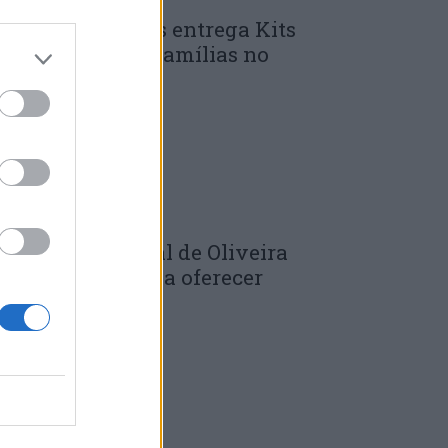
unicípio de Góis entrega Kits
omunitários às famílias no
mbito do...
 DE JULHO, 2026
âmara Municipal de Oliveira
o Hospital volta a oferecer
adernos de...
 DE JULHO, 2026