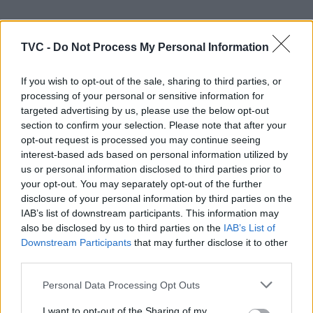
“Precisamos de continuar a angariar outros
financiamentos, inclusive ao nível europeu, e de
TVC -
Do Not Process My Personal Information
desenvolver a rede de parceiros em Portugal,
porque isso é decisivo para o projeto continuar a
If you wish to opt-out of the sale, sharing to third parties, or
crescer”, disse Andreia Magalhães, que também
processing of your personal or sensitive information for
assume a ambição de constituir “uma coleção
targeted advertising by us, please use the below opt-out
própria” da Oliva, independente das obras
section to confirm your selection. Please note that after your
particulares que estão à guarda – mas não são
opt-out request is processed you may continue seeing
posse – do Município.
interest-based ads based on personal information utilized by
us or personal information disclosed to third parties prior to
your opt-out. You may separately opt-out of the further
A diretora do CAO diz-se igualmente recetiva a
disclosure of your personal information by third parties on the
cocriações em vários domínios artísticos, “num
IAB’s list of downstream participants. This information may
espírito de resiliência que incentive a conceção de
also be disclosed by us to third parties on the
IAB’s List of
conteúdos autónomos, originais e diferenciadores”.
Downstream Participants
that may further disclose it to other
third parties.
É por isso que Andreia Magalhães considera
Personal Data Processing Opt Outs
positiva a recente constituição da Rede Portuguesa
de Arte Contemporânea, que representa “um passo
I want to opt-out of the Sharing of my