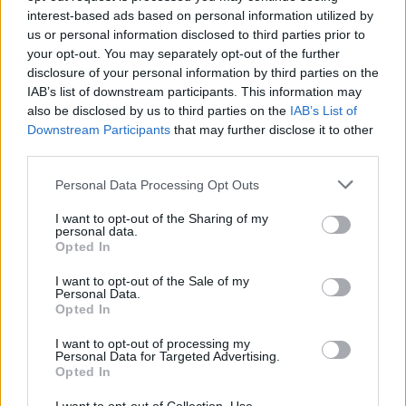
atropelos à lei no distrito
celebrou Dia Nacional dos
interest-based ads based on personal information utilized by
de Castelo Branco
Castelos
us or personal information disclosed to third parties prior to
your opt-out. You may separately opt-out of the further
disclosure of your personal information by third parties on the
IAB’s list of downstream participants. This information may
ARTIGOS RELACIONADOS
MAIS DO AUTOR
also be disclosed by us to third parties on the
IAB’s List of
Downstream Participants
that may further disclose it to other
third parties.
Personal Data Processing Opt Outs
I want to opt-out of the Sharing of my
personal data.
Opted In
I want to opt-out of the Sale of my
Personal Data.
Deputados do PSD saúdam Banda
Opted In
Sinfónica da ARMAB pelo 1º lugar no
I want to opt-out of processing my
certame internacional de Valência
Personal Data for Targeted Advertising.
Opted In