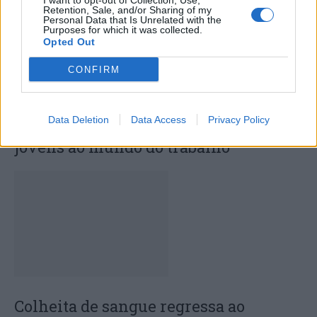
I want to opt-out of Collection, Use,
Retention, Sale, and/or Sharing of my
Personal Data that Is Unrelated with the
Purposes for which it was collected.
Opted Out
CONFIRM
Data Deletion
Data Access
Privacy Policy
Capacita Jovem de Poiares aproxima
jovens ao mundo do trabalho
Colheita de sangue regressa ao