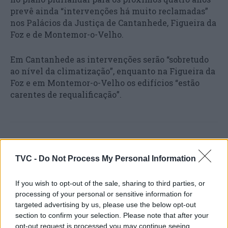
prevê ainda “intervenções há muito reclamadas”
nos Palácios da Justiça de Cantanhede, Figueira da
Foz e de Montemor-o-Velho.
Em Cantanhede as intervenções serão “sobretudo
ao nível da climatização”, enquanto na Figueira da
Foz e em Montemor-o-Velho os edifícios “estão
carentes de requalificação”.
TVC -
Do Not Process My Personal Information
If you wish to opt-out of the sale, sharing to third parties, or
processing of your personal or sensitive information for
targeted advertising by us, please use the below opt-out
Artigo anterior
Próximo artigo
section to confirm your selection. Please note that after your
Sindicato Têxtil denuncia
Montemor-o-Velho
opt-out request is processed you may continue seeing