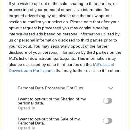
If you wish to opt-out of the sale, sharing to third parties, or
processing of your personal or sensitive information for
targeted advertising by us, please use the below opt-out
section to confirm your selection. Please note that after your
Deputados do PSD saúdam Banda
opt-out request is processed you may continue seeing
Sinfónica da ARMAB pelo 1º lugar no
interest-based ads based on personal information utilized by
us or personal information disclosed to third parties prior to
certame internacional de Valência
your opt-out. You may separately opt-out of the further
disclosure of your personal information by third parties on the
IAB’s list of downstream participants. This information may
also be disclosed by us to third parties on the
IAB’s List of
Downstream Participants
that may further disclose it to other
third parties.
Personal Data Processing Opt Outs
I want to opt-out of the Sharing of my
personal data.
Capacita Jovem de Poiares aproxima
Opted In
jovens ao mundo do trabalho
I want to opt-out of the Sale of my
Personal Data.
Opted In