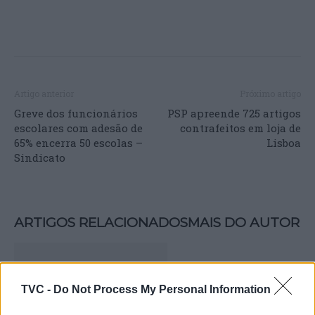
Artigo anterior
Próximo artigo
Greve dos funcionários
PSP apreende 725 artigos
escolares com adesão de
contrafeitos em loja de
65% encerra 50 escolas –
Lisboa
Sindicato
ARTIGOS RELACIONADOS
MAIS DO AUTOR
TVC -
Do Not Process My Personal Information