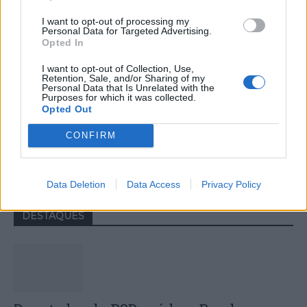
I want to opt-out of processing my
Personal Data for Targeted Advertising.
Opted In
I want to opt-out of Collection, Use,
Retention, Sale, and/or Sharing of my
Personal Data that Is Unrelated with the
Purposes for which it was collected.
Opted Out
Colheita de sangue regressa ao
CONFIRM
Hospital Sousa Martins durante o mês
de agosto
Data Deletion
Data Access
Privacy Policy
DESTAQUES