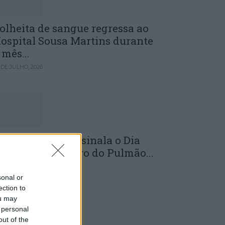
olheita de sangue regressa ao
ospital Sousa Martins durante
 mês...
 DE JULHO, 2026
LS da Guarda assinala o Dia
undial do Cancro do Pulmão...
 DE JULHO, 2026
sonal or
ection to
ou may
 personal
out of the