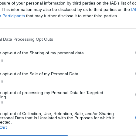
ntes relacionadas com a operação e controlo de
losure of your personal information by third parties on the IAB’s list of
M
. This information may also be disclosed by us to third parties on the
IA
C
Participants
that may further disclose it to other third parties.
a pela Câmara da Pampilhosa da Serra, no
â
afirmou que o protótipo “é o primeiro produto
30
vo de “internacionalizar o país” no mercado das
l Data Processing Opt Outs
o opt-out of the Sharing of my personal data.
o da comunicação de satélite em órbitas baixas”,
In
lites em órbita nos próximos 20 anos”, adiantou
o opt-out of the Sale of my Personal Data.
C
In
d
instalação do protótipo, o investigador realçou
c
to opt-out of processing my Personal Data for Targeted
ara validar estes conceitos”, porque associa a
ing.
30
nterferência de ondas de rádio, dispondo alguns
In
 na área das radiocomunicações.
o opt-out of Collection, Use, Retention, Sale, and/or Sharing
ersonal Data that Is Unrelated with the Purposes for which it
lected.
TA, fixou a sua sede na aldeia de Fajão, onde, na
Out
a ser instalado um laboratório experimental no