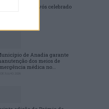
enela: Dia dos Avós celebrado
m comunidade
 DE JULHO, 2026
unicípio de Anadia garante
anutenção dos meios de
mergência médica no...
 DE JULHO, 2026