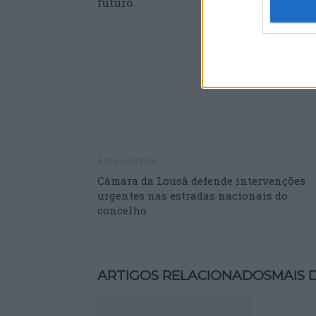
futuro.
Artigo anterior
Câmara da Lousã defende intervenções
urgentes nas estradas nacionais do
concelho
ARTIGOS RELACIONADOS
MAIS 