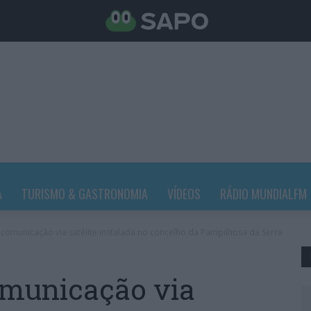
A
TURISMO & GASTRONOMIA
VÍDEOS
RÁDIO MUNDIALFM
 comunicação via satélite instalada no concelho da Pampilhosa da Serra
omunicação via