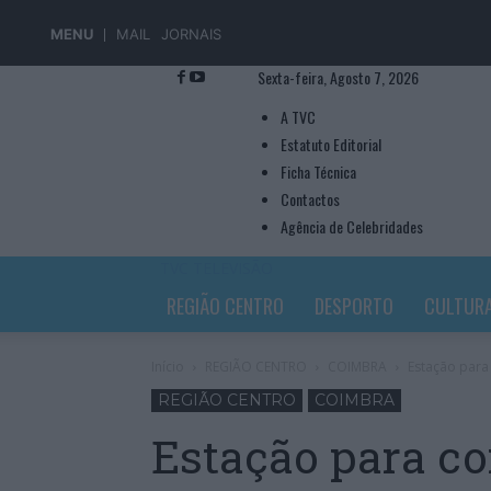
MENU
MAIL
JORNAIS
Sexta-feira, Agosto 7, 2026
A TVC
Estatuto Editorial
Ficha Técnica
Contactos
Agência de Celebridades
TVC TELEVISÃO
REGIÃO CENTRO
DESPORTO
CULTUR
Início
REGIÃO CENTRO
COIMBRA
Estação para
REGIÃO CENTRO
COIMBRA
Estação para c