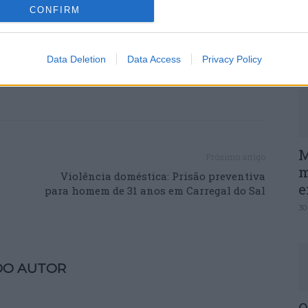
CONFIRM
P
e
30
Data Deletion
Data Access
Privacy Policy
M
Próximo artigo
m
Violência doméstica: Prisão preventiva
e
para homem de 31 anos em Carregal do Sal
30
DO AUTOR