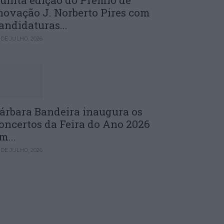
uinta edição do Prémio de
novação J. Norberto Pires com
andidaturas...
 DE JULHO, 2026
árbara Bandeira inaugura os
oncertos da Feira do Ano 2026
m...
 DE JULHO, 2026