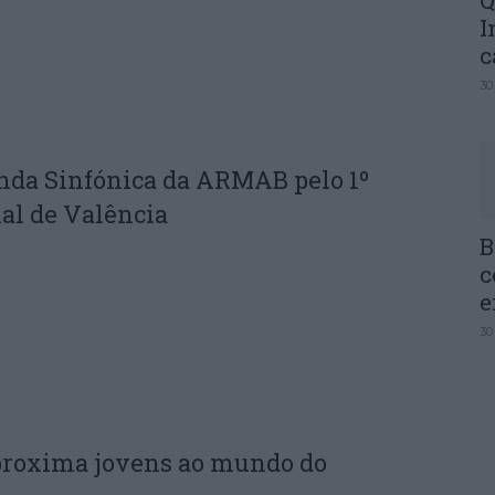
Q
I
c
30
nda Sinfónica da ARMAB pelo 1º
al de Valência
B
c
e
30
proxima jovens ao mundo do