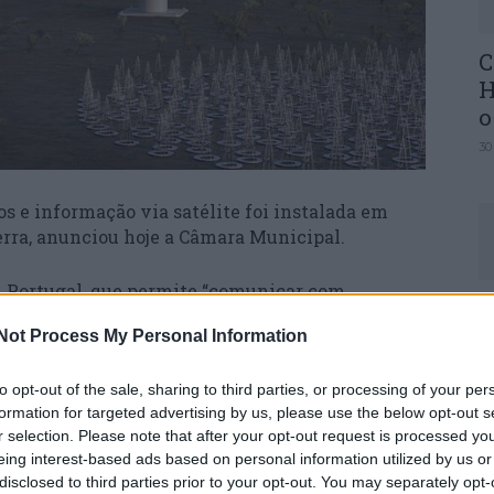
C
H
o
30
 e informação via satélite foi instalada em
erra, anunciou hoje a Câmara Municipal.
m Portugal, que permite “comunicar com
U
, em canais seguros e encriptados, ou com
M
Not Process My Personal Information
acional sempre que a sua órbita cruza o
ndo um investigador do Instituto de
30
to opt-out of the sale, sharing to third parties, or processing of your per
ingos Barbosa, responsável pelo projeto.
formation for targeted advertising by us, please use the below opt-out s
r selection. Please note that after your opt-out request is processed y
sto’ de Fajão pela Atlar Innovation, empresa
eing interest-based ads based on personal information utilized by us or
 plataformas de computação avançada e de
disclosed to third parties prior to your opt-out. You may separately opt-