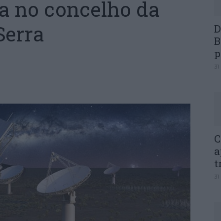
da no concelho da
Serra
D
B
p
31
C
a
t
31