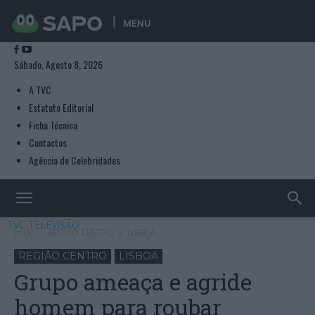
MENU
Sábado, Agosto 8, 2026
A TVC
Estatuto Editorial
Ficha Técnica
Contactos
Agência de Celebridades
TVC TELEVISÃO
Início
REGIÃO CENTRO
LISBOA
REGIÃO CENTRO
LISBOA
Grupo ameaça e agride
homem para roubar