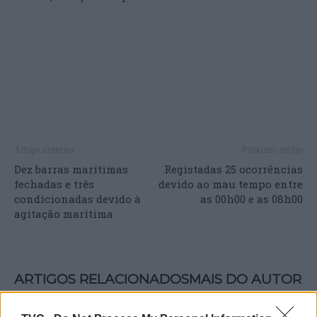
Artigo anterior
Próximo artigo
Dez barras marítimas
Registadas 25 ocorrências
fechadas e três
devido ao mau tempo entre
condicionadas devido à
as 00h00 e as 08h00
agitação marítima
ARTIGOS RELACIONADOS
MAIS DO AUTOR