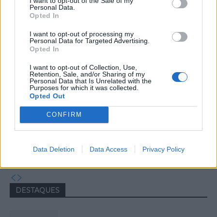
Capacita Jovem de Poiares aproxima
I want to opt-out of the Sale of my
Personal Data.
jovens ao mundo do trabalho
Opted In
I want to opt-out of processing my
Personal Data for Targeted Advertising.
Opted In
I want to opt-out of Collection, Use,
Retention, Sale, and/or Sharing of my
Personal Data that Is Unrelated with the
Purposes for which it was collected.
Opted Out
CONFIRM
Colheita de sangue regressa ao
Hospital Sousa Martins durante o mês
Data Deletion
Data Access
Privacy Policy
de agosto
DESTAQUES