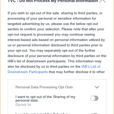
TVC -
Do Not Process My Personal Information
If you wish to opt-out of the sale, sharing to third parties, or
processing of your personal or sensitive information for
targeted advertising by us, please use the below opt-out
section to confirm your selection. Please note that after your
opt-out request is processed you may continue seeing
interest-based ads based on personal information utilized by
Deputados do PSD saúdam Banda
us or personal information disclosed to third parties prior to
Sinfónica da ARMAB pelo 1º lugar no
your opt-out. You may separately opt-out of the further
disclosure of your personal information by third parties on the
certame internacional de Valência
IAB’s list of downstream participants. This information may
also be disclosed by us to third parties on the
IAB’s List of
Downstream Participants
that may further disclose it to other
third parties.
Personal Data Processing Opt Outs
I want to opt-out of the Sharing of my
personal data.
Opted In