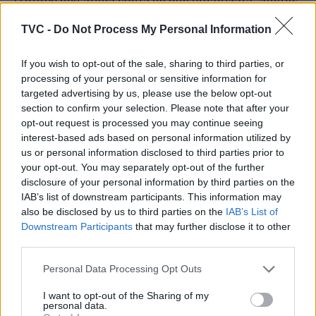
O grupo deu ainda conta de que organizará “alguns
eventos de beneficência, como concertos com
TVC -
Do Not Process My Personal Information
artistas apoiantes da causa, com entrada por
donativo livre”, por forma a fazer face ao
If you wish to opt-out of the sale, sharing to third parties, or
pagamento das coimas.
processing of your personal or sensitive information for
targeted advertising by us, please use the below opt-out
section to confirm your selection. Please note that after your
opt-out request is processed you may continue seeing
interest-based ads based on personal information utilized by
us or personal information disclosed to third parties prior to
your opt-out. You may separately opt-out of the further
disclosure of your personal information by third parties on the
IAB’s list of downstream participants. This information may
also be disclosed by us to third parties on the
IAB’s List of
Artigo anterior
Próximo artigo
Downstream Participants
that may further disclose it to other
Mau tempo: Câmara de
Anadia: Seminário Saúde
third parties.
Viseu reabre espaços
Mental dos Adolescentes
verdes
Personal Data Processing Opt Outs
I want to opt-out of the Sharing of my
personal data.