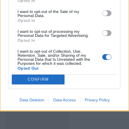
Opted In
ARTIGOS RELACIONADOS
MAIS DO AUTOR
I want to opt-out of the Sale of my
Personal Data.
Opted In
I want to opt-out of processing my
Personal Data for Targeted Advertising.
Opted In
I want to opt-out of Collection, Use,
Retention, Sale, and/or Sharing of my
Personal Data that Is Unrelated with the
Purposes for which it was collected.
Opted Out
Deputados do PSD saúdam Banda
Sinfónica da ARMAB pelo 1º lugar no
CONFIRM
certame internacional de Valência
Data Deletion
Data Access
Privacy Policy