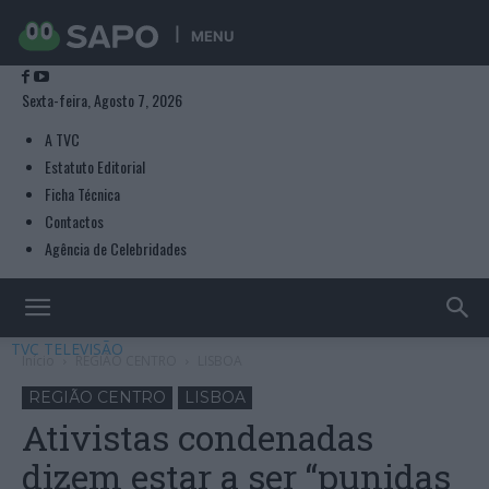
MENU
Sexta-feira, Agosto 7, 2026
A TVC
Estatuto Editorial
Ficha Técnica
Contactos
Agência de Celebridades
TVC TELEVISÃO
Início
REGIÃO CENTRO
LISBOA
REGIÃO CENTRO
LISBOA
Ativistas condenadas
dizem estar a ser “punidas