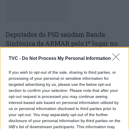
Deputados do PSD saúdam Banda
Sinfónica da ARMAB pelo 1º lugar no
certame internacional de Valência
TVC -
Do Not Process My Personal Information
If you wish to opt-out of the sale, sharing to third parties, or
processing of your personal or sensitive information for
targeted advertising by us, please use the below opt-out
section to confirm your selection. Please note that after your
opt-out request is processed you may continue seeing
interest-based ads based on personal information utilized by
us or personal information disclosed to third parties prior to
your opt-out. You may separately opt-out of the further
Capacita Jovem de Poiares aproxima
disclosure of your personal information by third parties on the
jovens ao mundo do trabalho
IAB’s list of downstream participants. This information may