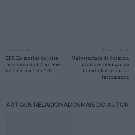
Artigo anterior
Próximo artigo
EDP. Ex-marido de juíza
Universidade de Coimbra
terá recebido 1,2 milhões
promove retenção de
do ‘saco azul’ do GES
talento feminino na
informática
ARTIGOS RELACIONADOS
MAIS DO AUTOR