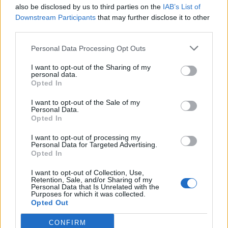
also be disclosed by us to third parties on the
IAB’s List of
Downstream Participants
that may further disclose it to other
third parties.
Personal Data Processing Opt Outs
I want to opt-out of the Sharing of my
personal data.
Opted In
I want to opt-out of the Sale of my
Colheita de sangue regressa ao
Personal Data.
Opted In
Hospital Sousa Martins durante o mês
de agosto
I want to opt-out of processing my
Personal Data for Targeted Advertising.
Opted In
I want to opt-out of Collection, Use,
DESTAQUES
Retention, Sale, and/or Sharing of my
Personal Data that Is Unrelated with the
Purposes for which it was collected.
Opted Out
CONFIRM